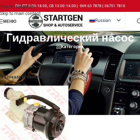
ПН-ПТ 9:00-18:00, СБ 10:00-14:00 | 069 63 7878 | 06751 7810
Skip to navigation
Skip to main content
Russian
МЕНЮ
Romanian
Гидравлический насос
Категории
Главная
/
Другие автотовары
/
Электроусилитель руля
/
Гидравлический насос
Отображение единственного товара
Показать панель
Фильтры