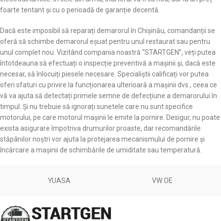
foarte tentant și cu o perioadă de garanție decentă.
Dacă este imposibil să reparați demarorul în Chișinău, comandanții se
oferă să schimbe demarorul eșuat pentru unul restaurat sau pentru
unul complet nou. Vizitând compania noastră “STARTGEN”, veți putea
întotdeauna să efectuați o inspecție preventivă a mașinii și, dacă este
necesar, să înlocuiți piesele necesare. Specialiștii calificați vor putea
oferi sfaturi cu privire la funcționarea ulterioară a mașinii dvs., ceea ce
vă va ajuta să detectați primele semne de defecțiune a demarorului în
timpul. Și nu trebuie să ignorați sunetele care nu sunt specifice
motorului, pe care motorul mașinii le emite la pornire. Desigur, nu poate
exista asigurare împotriva drumurilor proaste, dar recomandările
stăpânilor noștri vor ajuta la protejarea mecanismului de pornire și
încărcare a mașinii de schimbările de umiditate sau temperatură.
YUASA
VW OE