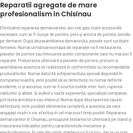
Reparatii agregate de mare
profesionalism in Chisinau
Efectuând repararea demaroarelor, aici veți găsi toate accesoriile
necesare, cum ar fi: bucșe de pornire, perii și ancora de pornire, bendix
pe demaror. După dezasamblarea demarorului, piesele sunt curățate
temeinic. Numai următoarea etapă de reparație va fi restaurarea
pieselor de pornire sau înlocuirea acelor componente care nu mai pot fi
reparate. Prelucrarea ulterioară a pieselor de pornire, precum și
asamblarea acestora se realizează în conformitate cu recomandările
producătorilor. Numai datorită echipamentului special disponibil în
compania noastră, este posibil să se detecteze nu numai defecte
evidente, ci și ascunse, cum ar fi scurtcircuitele inter-turn, ruperea
cablurilor și altele. Și având o vastă experiență, specialiștii companiei
pot testa armătura sau statorul. Numai după descoperirea cauzei
defecțiunii, este posibilă eliminarea completă a acesteia, pe care
angajații noștri o vor efectua în cel mai scurt timp posibil. Repararea
demaroarelor în Chișinău, presupune testarea lor ulterioară pe stand și
măsurarea indicațiilor pentru caracteristicile mecanice și
electrodinamice. În cele din urmă, starterul va fi ca nou, dar la un preț