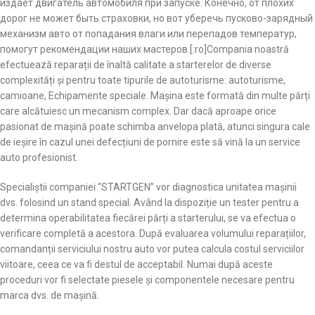
издает двигатель автомобиля при запуске. Конечно, от плохих
дорог не может быть страховки, но вот уберечь пусково-зарядный
механизм авто от попадания влаги или перепадов температур,
помогут рекомендации наших мастеров.[:ro]Compania noastră
efectuează reparații de înaltă calitate a starterelor de diverse
complexități și pentru toate tipurile de autoturisme: autoturisme,
camioane, Echipamente speciale. Mașina este formată din multe părți
care alcătuiesc un mecanism complex. Dar dacă aproape orice
pasionat de mașină poate schimba anvelopa plată, atunci singura cale
de ieșire în cazul unei defecțiuni de pornire este să vină la un service
auto profesionist.
Specialiștii companiei “STARTGEN” vor diagnostica unitatea mașinii
dvs. folosind un stand special. Având la dispoziție un tester pentru a
determina operabilitatea fiecărei părți a starterului, se va efectua o
verificare completă a acestora. După evaluarea volumului reparațiilor,
comandanții serviciului nostru auto vor putea calcula costul serviciilor
viitoare, ceea ce va fi destul de acceptabil. Numai după aceste
proceduri vor fi selectate piesele și componentele necesare pentru
marca dvs. de mașină.