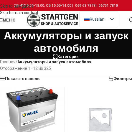
ПН-ПТ 9:00-18:00, СБ 10:00-14:00 | 069 63 7878 | 06751 7810
Skip to navigation
Skip to main content
Russian
МЕНЮ
Romanian
Аккумуляторы и запуск
автомобиля
Категории
Главная
/
Аккумуляторы и запуск автомобиля
Отображение 1–12 из 325
Показать панель
Фильтры