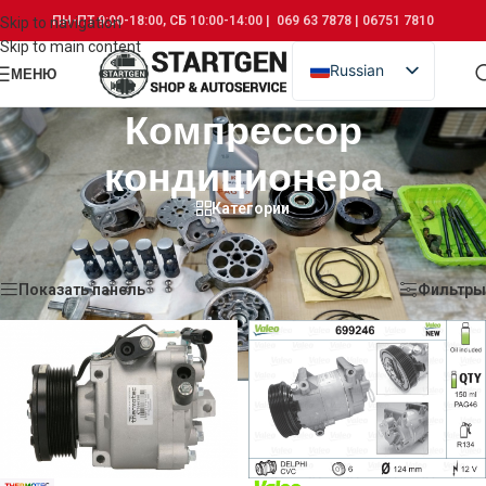
ПН-ПТ 9:00-18:00, СБ 10:00-14:00 | 069 63 7878 | 06751 7810
Skip to navigation
Skip to main content
Russian
МЕНЮ
Romanian
Компрессор
кондиционера
Категории
Главная
/
Кондиционер
/
Компрессор кондиционера
Показаны все (2)
Показать панель
Фильтры