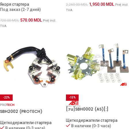
Якоря стартера
1,950.00
MDL
2,260.00
MDL
Preț incl.
Под заказ (2-7 дней)
TVA
570.00
MDL
720.00
MDL
Preț incl.
TVA
-22%
-15%
[:ru]SBH0002 (AS)[:]
SBH2002 (PROTECH)
Щеткодержатели стартера
Щеткодержатели стартера
В наличии (0-3 часа)
В наличии (0-3 часа)