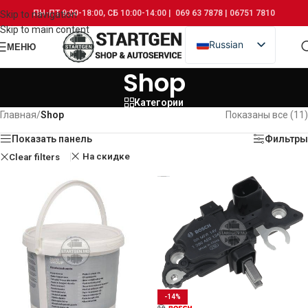
ПН-ПТ 9:00-18:00, СБ 10:00-14:00 | 069 63 7878 | 06751 7810
Skip to navigation
Skip to main content
Russian
МЕНЮ
Romanian
Shop
Категории
Главная
/
Shop
Показаны все (11)
Показать панель
Фильтры
На скидке
Clear filters
-14%