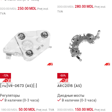
280.00
MDL
330.00
MDL
Preț incl.
250.00
MDL
320.00
MDL
Preț incl.
TVA
TVA
-72%
-50%
[:ru]VR-D673 (AS)[:]
ARC2016 (AS)
Регуляторы
Диодные мосты
В наличии (0-3 часа)
В наличии (0-3 часа)
50.00
MDL
150.00
MDL
180.00
MDL
300.00
MDL
Preț incl. TVA
Preț incl.