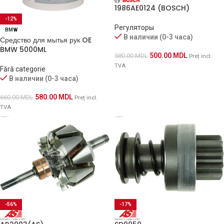
1986AE0124 (BOSCH)
-12%
Регуляторы
BMW
В наличии (0-3 часа)
Средство для мытья рук OE
BMW 5000ML
500.00
MDL
580.00
MDL
Preț incl.
TVA
Fără categorie
В наличии (0-3 часа)
580.00
MDL
660.00
MDL
Preț incl.
TVA
-56%
-17%