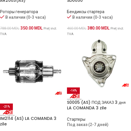
AR2003(AS)
SD0050
Роторы генератора
Бендиксы стартера
В наличии (0-3 часа)
В наличии (0-3 часа)
350.00
MDL
380.00
MDL
788.00
MDL
460.00
MDL
Preț incl.
Preț incl.
TVA
TVA
-14%
S0005 (AS) ПОД ЗАКАЗ 3 дня
-21%
LA COMANDA 3 zile
IM2114 (AS) LA COMANDA 3
Стартеры
zile
Под заказ (2-7 дней)