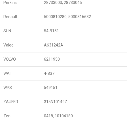
Perkins
28733003, 28733045
Renault
5000810280, 5000816632
SUN
54-9151
Valeo
A631242A
VOLVO
6211950
WAI
4-837
WPS
549151
ZAUFER
315N10149Z
Zen
0418, 10104180