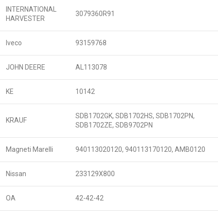
INTERNATIONAL
3079360R91
HARVESTER
Iveco
93159768
JOHN DEERE
AL113078
KE
10142
SDB1702GK, SDB1702HS, SDB1702PN,
KRAUF
SDB1702ZE, SDB9702PN
Magneti Marelli
940113020120, 940113170120, AMB0120
Nissan
233129X800
OA
42-42-42