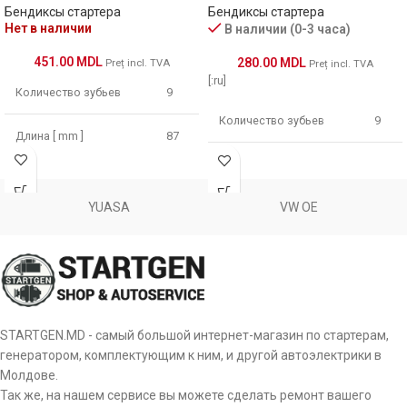
Бендиксы стартера
Бендиксы стартера
Нет в наличии
В наличии (0-3 часа)
451.00
MDL
280.00
MDL
Preț incl. TVA
Preț incl. TVA
[:ru]
Количество зубьев
9
Количество зубьев
9
Длина [ mm ]
87
Количество фрез
6
Диаметр зубчатки [ mm
35.5
]
YUASA
VW OE
Длина [ mm ]
47
Диаметр зубчатки [ mm ]
25
Оборот
CW
STARTGEN.MD - самый большой интернет-магазин по стартерам,
генератором, комплектующим к ним, и другой автоэлектрики в
[:]
Молдове.
Так же, на нашем сервисе вы можете сделать ремонт вашего