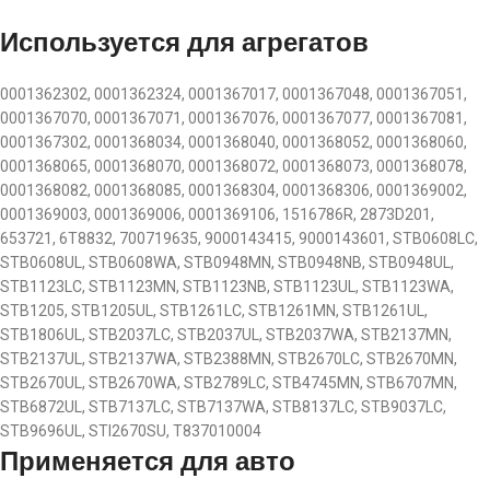
Используется для агрегатов
0001362302, 0001362324, 0001367017, 0001367048, 0001367051,
0001367070, 0001367071, 0001367076, 0001367077, 0001367081,
0001367302, 0001368034, 0001368040, 0001368052, 0001368060,
0001368065, 0001368070, 0001368072, 0001368073, 0001368078,
0001368082, 0001368085, 0001368304, 0001368306, 0001369002,
0001369003, 0001369006, 0001369106, 1516786R, 2873D201,
653721, 6T8832, 700719635, 9000143415, 9000143601, STB0608LC,
STB0608UL, STB0608WA, STB0948MN, STB0948NB, STB0948UL,
STB1123LC, STB1123MN, STB1123NB, STB1123UL, STB1123WA,
STB1205, STB1205UL, STB1261LC, STB1261MN, STB1261UL,
STB1806UL, STB2037LC, STB2037UL, STB2037WA, STB2137MN,
STB2137UL, STB2137WA, STB2388MN, STB2670LC, STB2670MN,
STB2670UL, STB2670WA, STB2789LC, STB4745MN, STB6707MN,
STB6872UL, STB7137LC, STB7137WA, STB8137LC, STB9037LC,
STB9696UL, STI2670SU, T837010004
Применяется для авто