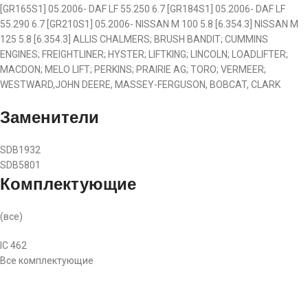
[GR165S1] 05.2006- DAF LF 55.250 6.7 [GR184S1] 05.2006- DAF LF
55.290 6.7 [GR210S1] 05.2006- NISSAN M 100 5.8 [6.354.3] NISSAN M
125 5.8 [6.354.3] ALLIS CHALMERS; BRUSH BANDIT; CUMMINS
ENGINES; FREIGHTLINER; HYSTER; LIFTKING; LINCOLN; LOADLIFTER;
MACDON; MELO LIFT; PERKINS; PRAIRIE AG; TORO; VERMEER;
WESTWARD,JOHN DEERE, MASSEY-FERGUSON, BOBCAT, CLARK
Заменители
SDB1932
SDB5801
Комплектующие
(
все
)
IC 462
Все комплектующие