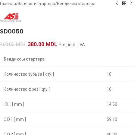
Главная
/
Запчасти стартера
/
Бендиксы стартера
SD0050
380.00
MDL
460.00
MDL
Preț incl. TVA
Бендиксы стартера
Количество зубьев [ qty. ]
10
Количество фрез [ qty. ]
10
I.D.1 [ mm ]
14.50
O.D.1 [ mm ]
59.10
O.D.2 [ mm ]
40.00