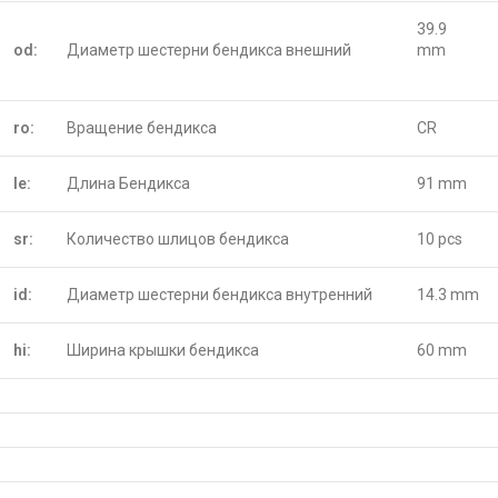
39.9
od:
Диаметр шестерни бендикса внешний
mm
ro:
Вращение бендикса
CR
le:
Длина Бендикса
91 mm
sr:
Количество шлицов бендикса
10 pcs
id:
Диаметр шестерни бендикса внутренний
14.3 mm
hi:
Ширина крышки бендикса
60 mm