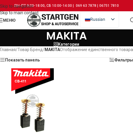
ПН-ПТ 9:00-18:00, СБ 10:00-14:00 | 069 63 7878 | 06751 7810
Skip to navigation
Skip to main content
Russian
МЕНЮ
Romanian
MAKITA
Категории
Главная
/
Товар Бренд
/
MAKITA
Отображение единственного товара
Показать панель
Фильтры