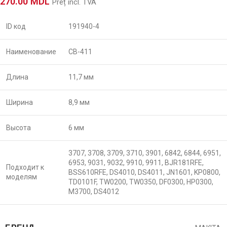
270.00
MDL
Preț incl. TVA
ID код
191940-4
Наименование
CB-411
Длина
11,7 мм
Ширина
8,9 мм
Высота
6 мм
3707, 3708, 3709, 3710, 3901, 6842, 6844, 6951,
6953, 9031, 9032, 9910, 9911, BJR181RFE,
Подходит к
BSS610RFE, DS4010, DS4011, JN1601, KP0800,
моделям
TD0101F, TW0200, TW0350, DF0300, HP0300,
M3700, DS4012