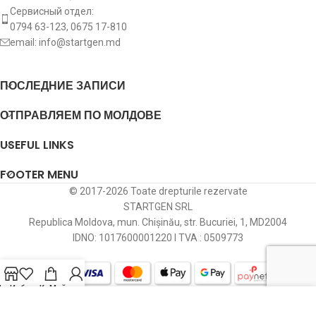
Сервисный отдел:
0794 63-123, 0675 17-810
email:
info@startgen.md
ПОСЛЕДНИЕ ЗАПИСИ
ОТПРАВЛЯЕМ ПО МОЛДОВЕ
USEFUL LINKS
FOOTER MENU
© 2017-2026 Toate drepturile rezervate
STARTGEN SRL
Republica Moldova, mun. Chișinău, str. Bucuriei, 1, MD2004
IDNO: 1017600001220 I TVA : 0509773
агазин
Избранное
Корзина
Мой профиль
We use cookies to improve your experience on our website.