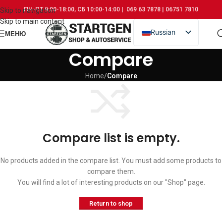
ПН-ПТ 9:00-18:00, СБ 10:00-14:00 | 069 63 7878 | 06751 7810
Skip to navigation
Skip to main content
Russian
МЕНЮ
Romanian
Compare
Home
/
Compare
Compare list is empty.
No products added in the compare list. You must add some products to
compare them.
You will find a lot of interesting products on our "Shop" page.
Return to shop