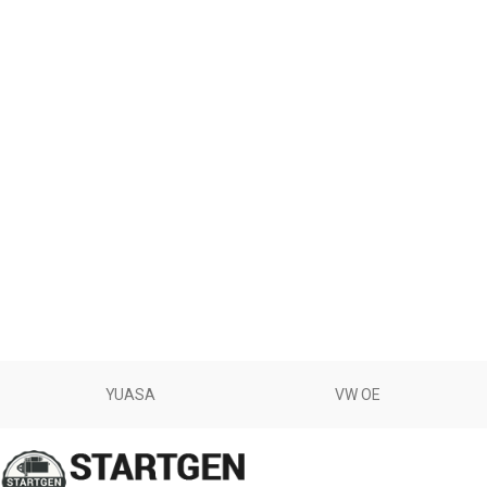
YUASA
VW OE