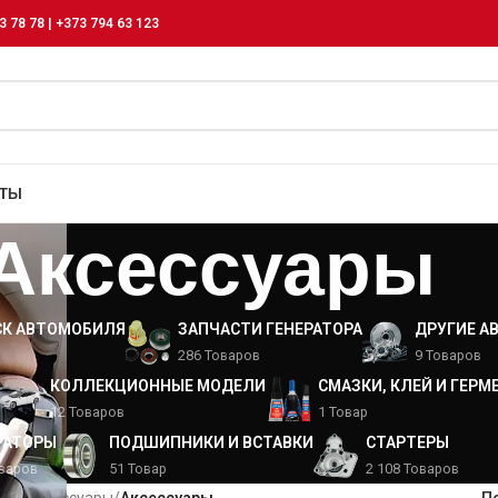
3 78 78 | +373 794 63 123
КТЫ
Аксессуары
СК АВТОМОБИЛЯ
ЗАПЧАСТИ ГЕНЕРАТОРА
ДРУГИЕ А
286 Товаров
9 Товаров
КОЛЛЕКЦИОННЫЕ МОДЕЛИ
СМАЗКИ, КЛЕЙ И ГЕРМ
12 Товаров
1 Товар
РАТОРЫ
ПОДШИПНИКИ И ВСТАВКИ
СТАРТЕРЫ
оваров
51 Товар
2 108 Товаров
а и аксессуары
/
Аксессуары
П