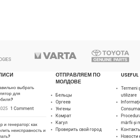
OGIES
ПИСИ
ОТПРАВЛЯЕМ ПО
USEFUL 
МОЛДОВЕ
авильно выбрать
Termeni și
лятор для
Бельцы
utilizare
обиля?
Оргеев
Informaţi
2025
1 Comment
Унгены
Consumat
Комрат
Procedura
Кагул
mărfii și 
р и генератор: как
Проверить свой город
Контакт
лить неисправность и
лать?
Новости