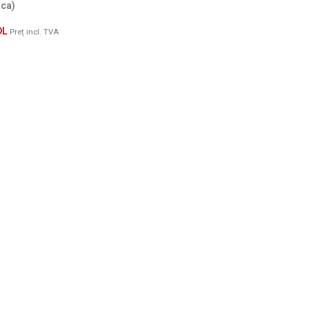
аса)
DL
Preț incl. TVA