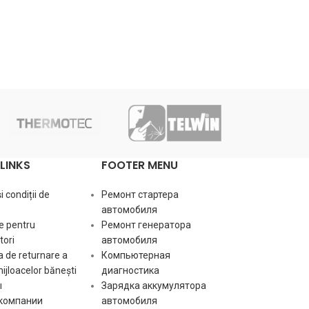
LINKS
FOOTER MENU
 condiții de
Ремонт стартера
автомобиля
e pentru
Ремонт генератора
ori
автомобиля
 de returnare a
Компьютерная
mijloacelor bănești
диагностика
ы
Зарядка аккумулятора
 компании
автомобиля