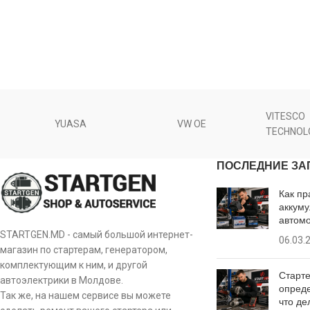
VITESCO
YUASA
VW OE
TECHNOL
ПОСЛЕДНИЕ ЗА
Как пр
аккуму
автом
STARTGEN.MD - самый большой интернет-
06.03.
магазин по стартерам, генератором,
комплектующим к ним, и другой
Старте
автоэлектрики в Молдове.
опреде
Так же, на нашем сервисе вы можете
что де