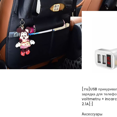
CHINA
1
СТАТУС ТОВАРА
На скидке
В наличии (0-3 часа)
Под заказ
[:ru]USB прикурива
зарядка для телефо
voltmetru + incarc
2.1A[:]
Аксессуары