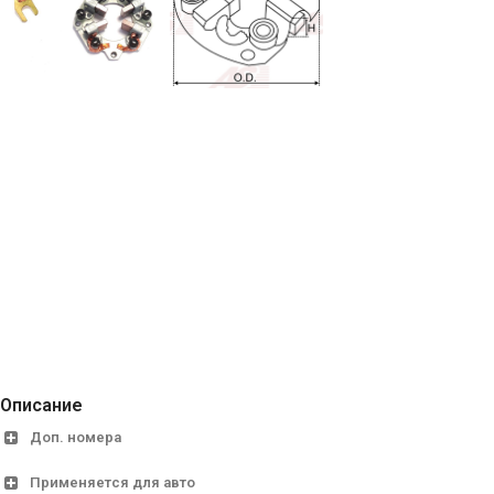
Описание
Доп. номера
Применяется для авто
Cargo
137121, 333647