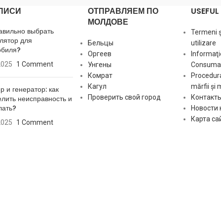
 16V, Zafira MKII 1.7 TD
ПИСИ
ОТПРАВЛЯЕМ ПО
USEFUL 
G.1 [ mm ]
5.10
МОЛДОВЕ
[4TNE88], All Models ENGINES 3YM20, All Models MARINE ENGINES 4JH2,
авильно выбрать
Termeni și
лятор для
Бельцы
utilizare
Matching Brush set:
SB5009
обиля?
Оргеев
Informaţi
2025
1 Comment
Унгены
Consumat
Комрат
Procedura
Кагул
mărfii și 
р и генератор: как
Проверить свой город
Контакт
лить неисправность и
лать?
Новости
Карта са
2025
1 Comment