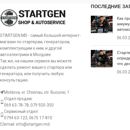
MKII 1.7 DTi 16V, Meriva 1.7 CDTi, Meriva 1.7 CDTi
ПОСЛЕДНИЕ ЗА
All Models Engine [3TNE88], All Models Engine 
Как пр
YANMAR
MARINE ENGINES YH2, MARINE All Models
аккуму
автом
STARTGEN.MD - самый большой интернет-
06.03.
магазин по стартерам, генератором,
комплектующим к ним, и другой
Старте
автоэлектрики в Молдове.
опреде
Так же, на нашем сервисе вы можете
что де
сделать ремонт вашего стартера или
06.03.
генератора, или получить любую
консультацию.
Moldova, or. Chisinau, str. Bucuriei, 1
Отдел продаж:
069 63-78-78, 079 920-350
Сервисный отдел:
0794 63-123, 0675 17-810
email:
info@startgen.md