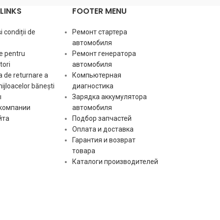
LINKS
FOOTER MENU
 All Models MARINE ENGINES 4JH3, All Models
 condiții de
Ремонт стартера
автомобиля
e pentru
Ремонт генератора
ori
автомобиля
 de returnare a
Компьютерная
mijloacelor bănești
диагностика
ы
Зарядка аккумулятора
 компании
автомобиля
йта
Подбор запчастей
Оплата и доставка
Гарантия и возврат
товара
Каталоги производителей