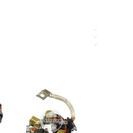
, Grande Punto 1.4, Grande Punto 1.4 16V, Grande
nda 1.2 Bi-Power, Panda 1.2 X, Panda 1.4, Punto
Powersport Gator 6 X 4, Powersport Gator
 375, Tractors — Lawn 330, Tractors — Lawn 332,
23378EN20C, 23378EV10A