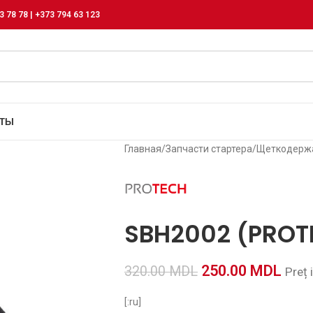
3 78 78 | +373 794 63 123
КТЫ
Главная
/
Запчасти стартера
/
Щеткодержа
SBH2002 (PROT
250.00
MDL
320.00
MDL
Preț 
[:ru]