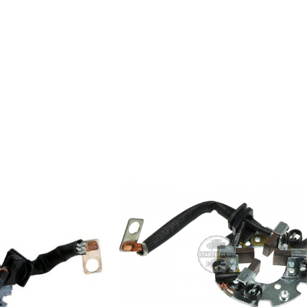
473105
C 1.4, Albea 1.4, Bravo 1.4, Bravo 1.4 T-Jet, Doblo 1.4, Grande Punto 1.2
 16V, Linea 1.4, Linea 1.4 T-Jet, Panda 1.1, Panda 1.2, Panda 1.2 4×4, Pa
V, Siena 1.4, Stilo 1.4 16V
L RWD, I30 3.0, M35 3.5L, M45 4.5L
Vehicross VEHICROSS 3.5L
eries 220, Mowers GREENS 2500E JD, Mowers PROFESSIONAL 2653A , 
 Trail Gator 6 X 4, Skid Steer Loaders 3375 Yanmar, Skid Steer Loaders
233781P100, 2337897E02, 23378AM60A, 23378EN20A, 23378EN20B, 
ors — Utility Vehicle (UTV)