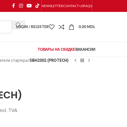
NEWSLETTER
CONTACT US
FAQS
LOGIN / REGISTER
0.00
MDL
ТОВАРЫ НА СКИДКЕ
ВАКАНСИИ
тели стартера
/
SBH2002 (PROTECH)
ECH)
incl. TVA