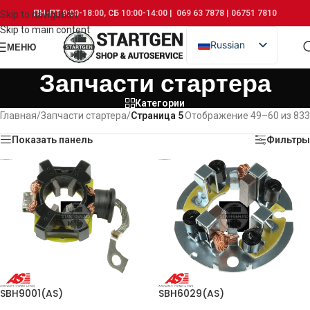
ПН-ПТ 9:00-18:00, СБ 10:00-14:00 | 069 63 7878 | 06751 7810
Skip to navigation
Skip to main content
Russian
МЕНЮ
Romanian
Запчасти стартера
Категории
Главная
/
Запчасти стартера
/
Страница 5
Отображение 49–60 из 833
Показать панель
Фильтры
SBH9001(AS)
SBH6029(AS)