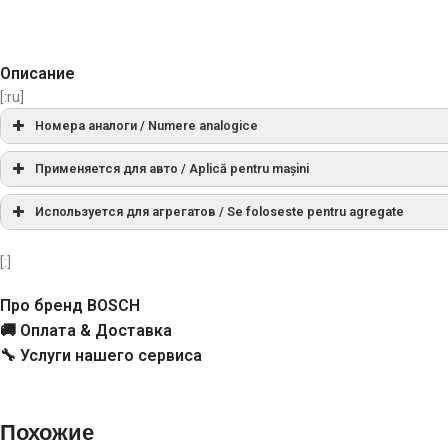
Описание
[:ru]
Номера аналоги / Numere analogice
AS
SD0057
Применяется для авто / Aplică pentru mașini
Используется для агрегатов / Se foloseste pentru agregate
Bosch
1006209585, 1006209679,
[:]
Cargo
135085, 333203
Про бренд BOSCH
Ghibaudi
1886
🚚 Оплата & Доставка
🔧 Услуги нашего сервиса
KE
11552
KRAUF
SDB7085HS, SDB7085PN, 
Похожие