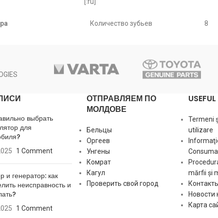
[:ru]
ZEN
ра
Количество зубьев
8
ZEN
[ qty. ]
11
Количество фрез
6
BOSCH
qty. ]
6
Длина [ mm ]
45
OGIES
BOSCH
12.00
Диаметр зубчатки [ mm ]
28
ПИСИ
ОТПРАВЛЯЕМ ПО
USEFUL 
BOSCH
МОЛДОВЕ
авильно выбрать
Termeni și
46.00
Ось [ mm ]
12
BOSCH
лятор для
Бельцы
utilizare
обиля?
Оргеев
Informaţi
30.00
POWERMAX
2025
1 Comment
Унгены
Consumat
[:]
Комрат
Procedura
46.70
Кагул
mărfii și 
р и генератор: как
STEMOT
Проверить свой город
Контакт
лить неисправность и
лать?
16.20
Новости
CARGO
Карта са
2025
1 Comment
CW