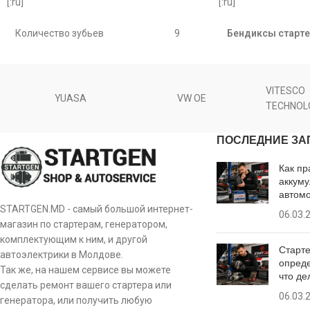
[:ru]
[:ru]
0799
Количество зубьев
9
Бендиксы старте
1.01.0799.0
Количество фрез
6
Количество зубьев 
1006209585
VITESCO
YUASA
VW OE
Длина [ mm ]
47
Количество фрез [ 
TECHNOL
1006209679
Диаметр зубчатки [ mm ]
25
I.D.1 [ mm ]
ПОСЛЕДНИЕ ЗА
1006209916
Как пр
Оборот
CW
O.D.1 [ mm ]
1006210143
аккуму
автом
O.D.2 [ mm ]
STARTGEN.MD - самый большой интернет-
1015026
06.03.
[:]
магазин по стартерам, генератором,
комплектующим к ним, и другой
L.1 [ mm ]
Старте
11-585
автоэлектрики в Молдове.
опреде
Так же, на нашем сервисе вы можете
что де
L.2 [ mm ]
135085
сделать ремонт вашего стартера или
06.03.
генератора, или получить любую
Оборот