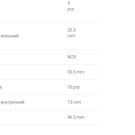
9
pcs
25.3
 внешний
mm
ACR
55.5 mm
а
10 pcs
 внутренний
12 mm
46.5 mm