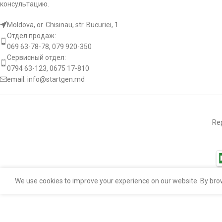
консультацию.
1886
Moldova, or. Chisinau, str. Bucuriei, 1
225347
[:ro]
Отдел продаж:
069 63-78-78, 079 920-350
333203
Сервисный отдел:
Бендиксы старте
0794 63-123, 0675 17-810
email:
info@startgen.md
54-9167
Количество зубьев 
54-9167-1
Количество фрез [ 
Rep
54-9167-ZEN
I.D.1 [ mm ]
5460-1079
O.D.1 [ mm ]
594163
We use cookies to improve your experience on our website. By brow
O.D.2 [ mm ]
61-15-6557
L.1 [ mm ]