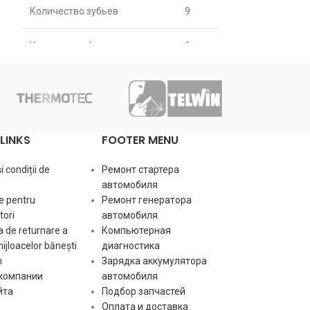
[:ru]
Количество зубьев
9
Количество зу
Количество фрез
6
Количество ф
Длина [ mm ]
45
Длина [ mm ]
Диаметр зубчатки [ mm ]
25.8
Диаметр зубча
LINKS
FOOTER MENU
Ось [ mm ]
12
 condiții de
Ремонт стартера
Ось [ mm ]
автомобиля
e pentru
Ремонт генератора
ori
автомобиля
[:]
 de returnare a
Компьютерная
mijloacelor bănești
диагностика
ы
Зарядка аккумулятора
 компании
автомобиля
йта
Подбор запчастей
Оплата и доставка