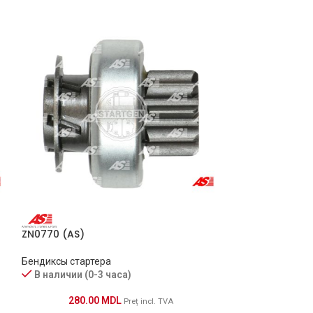
ZN0770 (AS)
SD0103 (AS)
Бендиксы стартера
Бендиксы старт
В наличии (0-3 часа)
В наличии (0-
280.00
MDL
320.0
Preț incl. TVA