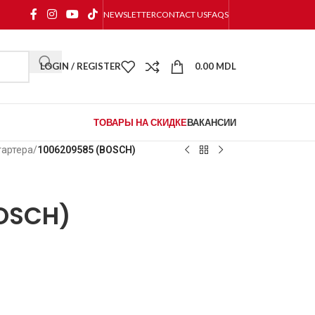
NEWSLETTER
CONTACT US
FAQS
LOGIN / REGISTER
0.00
MDL
ТОВАРЫ НА СКИДКЕ
ВАКАНСИИ
тартера
/
1006209585 (BOSCH)
OSCH)