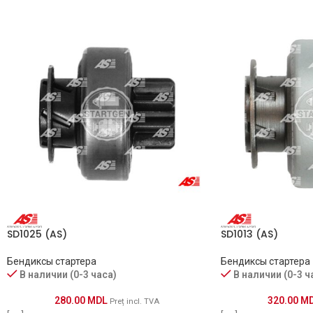
Magneti Marelli
940113020256, 94011317
Unipoint
SD2009, SD2108
VAG
020911335, 020911335A
Valeo
594163
WAI
54-9167
WPS
549167
Zen
ZN0799, 10107990
SD1025 (AS)
SD1013 (AS)
Бендиксы стартера
Бендиксы стартера
В наличии (0-3 часа)
В наличии (0-3 ч
СПРАВОЧНЫЙ НОМЕР
280.00
MDL
320.00
M
Preț incl. TVA