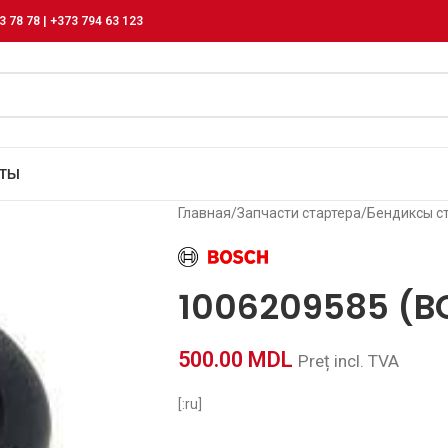
3 78 78 | +373 794 63 123
КТЫ
Главная
/
Запчасти стартера
/
Бендиксы с
1006209585 (B
500.00
MDL
Preț incl. TVA
[:ru]