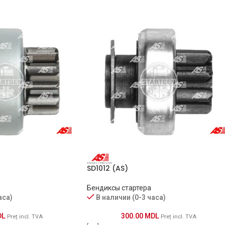
0256, AMB0256
SD1012 (AS)
Бендиксы стартера
аса)
В наличии (0-3 часа)
PRODUCER
DL
300.00
MDL
Preț incl. TVA
Preț incl. TVA