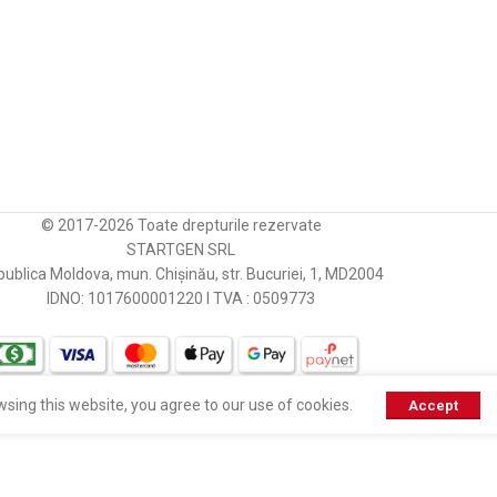
GHIBAUDI
ERA
CARGO
ра
WAI / TRANSPO
[ qty. ]
11
© 2017-2026 Toate drepturile rezervate
WAI / TRANSPO
qty. ]
6
STARTGEN SRL
ublica Moldova, mun. Chișinău, str. Bucuriei, 1, MD2004
WAI / TRANSPO
12.00
IDNO: 1017600001220 I TVA : 0509773
DIXIE
46.00
VALEO
sing this website, you agree to our use of cookies.
Accept
30.00
WILSON
46.70