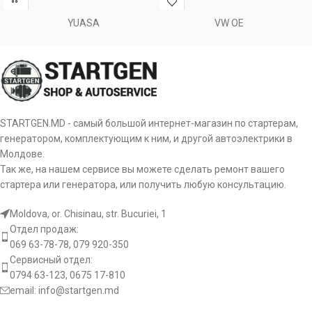
021620-2630
DENSO
YUASA
VW OE
021620-2750
DENSO
021620-2760
DENSO
021620-2870
DENSO
STARTGEN.MD - самый большой интернет-магазин по стартерам,
генератором, комплектующим к ним, и другой автоэлектрики в
021621-0650
DENSO
Молдове.
Так же, на нашем сервисе вы можете сделать ремонт вашего
M371X64871
MITSUBISHI
стартера или генератора, или получить любую консультацию.
86-023
PAN PACIFIC
Moldova, or. Chisinau, str. Bucuriei, 1
Отдел продаж:
069 63-78-78, 079 920-350
1113670
POWERMAX
Сервисный отдел:
0794 63-123, 0675 17-810
81113670
POWERMAX
email:
info@startgen.md