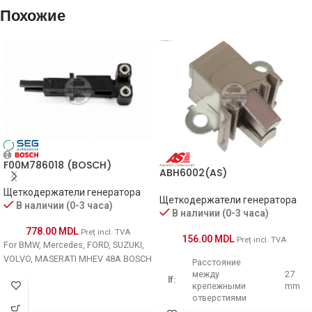
CQ1000024
CQ
Похожие
021620-2010
DENSO
021620-2130
DENSO
021620-2180
DENSO
021620-2190
DENSO
F00M786018 (BOSCH)
ABH6002(AS)
021620-2201
DENSO
Щеткодержатели генератора
Щеткодержатели генератора
В наличии (0-3 часа)
021620-2220
DENSO
В наличии (0-3 часа)
778.00
MDL
Preț incl. TVA
156.00
MDL
Preț incl. TVA
021620-2310
DENSO
For BMW, Mercedes, FORD, SUZUKI,
VOLVO, MASERATI MHEV 48A BOSCH
Расcтояние
между
27
021620-2360
DENSO
lf:
крепежными
mm
отверстиями