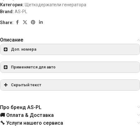
Категория:
Щеткодержатели генератора
Brand:
AS-PL
Share:
Описание
Доп. номера
KAX70300
ASHDOWN INGRAM
Применяется для авто
132084
CARGO
Скрытый текст
CBH40108AS
CASCO
Про бренд AS-PL
CBH40110AS
CASCO
🚚 Оплата & Доставка
🔧 Услуги нашего сервиса
500402
CIVIC/DA PARTS