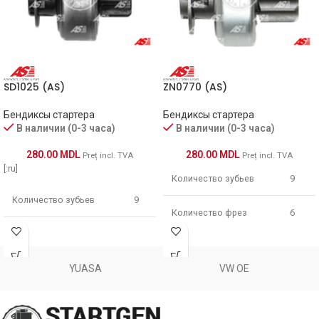
SD1025 (AS)
ZN0770 (AS)
Бендиксы стартера
Бендиксы стартера
В наличии (0-3 часа)
В наличии (0-3 часа)
280.00
MDL
280.00
MDL
Preț incl. TVA
Preț incl. TVA
[:ru]
Количество зубьев
9
Количество зубьев
9
Количество фрез
6
Количество фрез
6
Длина [ mm ]
45
YUASA
VW OE
Длина [ mm ]
47
Диаметр зубчатки [ mm
25.8
]
Диаметр зубчатки [ mm ]
25