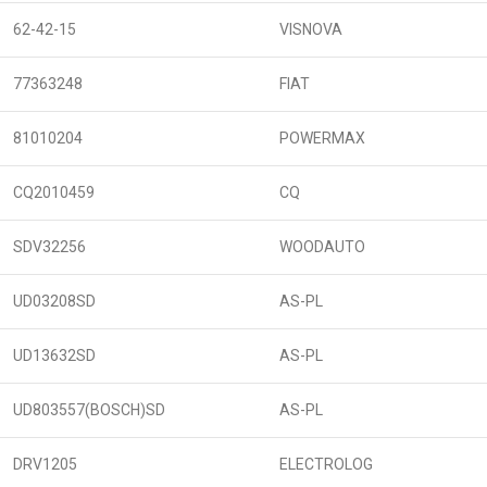
62-42-15
VISNOVA
77363248
FIAT
81010204
POWERMAX
CQ2010459
CQ
SDV32256
WOODAUTO
UD03208SD
AS-PL
UD13632SD
AS-PL
UD803557(BOSCH)SD
AS-PL
DRV1205
ELECTROLOG