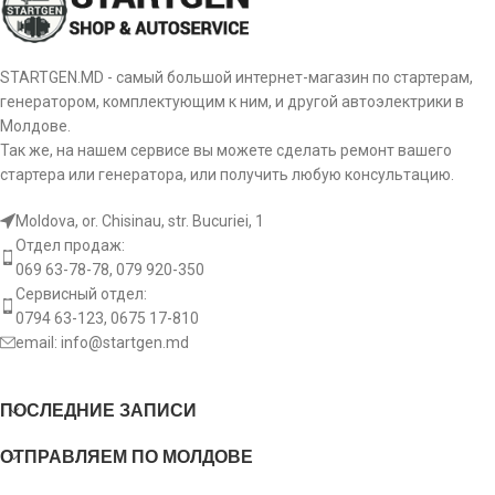
Ось [ mm ]
12
Оборот
CW
STARTGEN.MD - самый большой интернет-магазин по стартерам,
генератором, комплектующим к ним, и другой автоэлектрики в
[:]
Молдове.
Так же, на нашем сервисе вы можете сделать ремонт вашего
стартера или генератора, или получить любую консультацию.
Moldova, or. Chisinau, str. Bucuriei, 1
Отдел продаж:
069 63-78-78, 079 920-350
Сервисный отдел:
0794 63-123, 0675 17-810
email:
info@startgen.md
ПОСЛЕДНИЕ ЗАПИСИ
ОТПРАВЛЯЕМ ПО МОЛДОВЕ