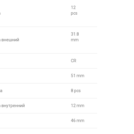
12
а
pcs
31.8
а внешний
mm
CR
51 mm
са
8 pcs
 внутренний
12 mm
46 mm