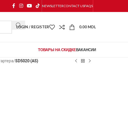
NEWSLETTER
CONTACT US
FAQS
LOGIN / REGISTER
0.00
MDL
ТОВАРЫ НА СКИДКЕ
ВАКАНСИИ
тартера
/
SD5020 (AS)