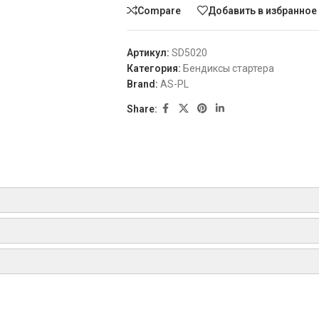
Compare
Добавить в избранное
Артикул:
SD5020
Категория:
Бендиксы стартера
Brand:
AS-PL
Share:
esel X, Berlingo 1.9 Diesel, Berlingo 1.9 Diesel 4WD, Berlingo 2.0 HDi, Ber
 Diesel, C25 C2 1.4 HDi, C3 1.4 HDi, C3 1.4 HDi 16V, C3 1.6 HDi, C3 1.6 HDi
 2.0 HDi, C4 2.0 HDi Grand Picasso, C4 2.0 HDi Picasso, C4 2.0 I 16V Gran