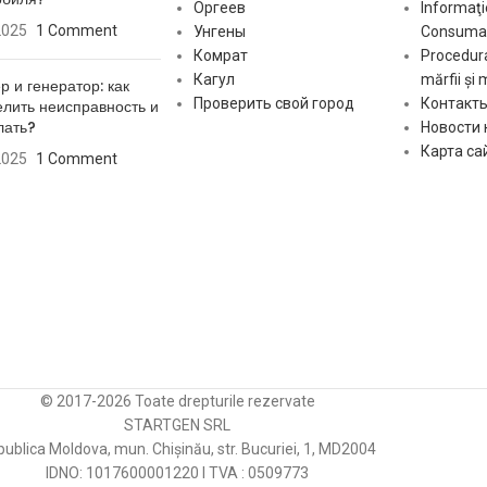
Оборот
CW
Оргеев
Informaţi
2025
1 Comment
Унгены
Consumat
Комрат
Procedura
Кагул
mărfii și 
[:]
р и генератор: как
Проверить свой город
Контакт
лить неисправность и
лать?
Новости
Карта са
2025
1 Comment
© 2017-2026 Toate drepturile rezervate
STARTGEN SRL
ublica Moldova, mun. Chișinău, str. Bucuriei, 1, MD2004
IDNO: 1017600001220 I TVA : 0509773