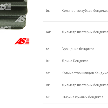
te:
Количество зубьев бендикс
od:
Диаметр шестерни бендикс
ro:
Вращение бендикса
le:
Длина Бендикса
sr:
Количество шлицов бендик
id:
Диаметр шестерни бендикса
hi:
Ширина крышки бендикса