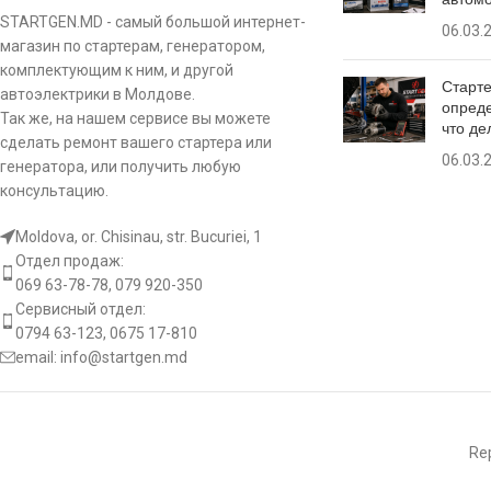
STARTGEN.MD - самый большой интернет-
[:]
[:]
06.03.
магазин по стартерам, генератором,
комплектующим к ним, и другой
Старте
автоэлектрики в Молдове.
опреде
Так же, на нашем сервисе вы можете
что де
сделать ремонт вашего стартера или
06.03.
генератора, или получить любую
консультацию.
Moldova, or. Chisinau, str. Bucuriei, 1
Отдел продаж:
069 63-78-78, 079 920-350
Сервисный отдел:
0794 63-123, 0675 17-810
email:
info@startgen.md
Rep