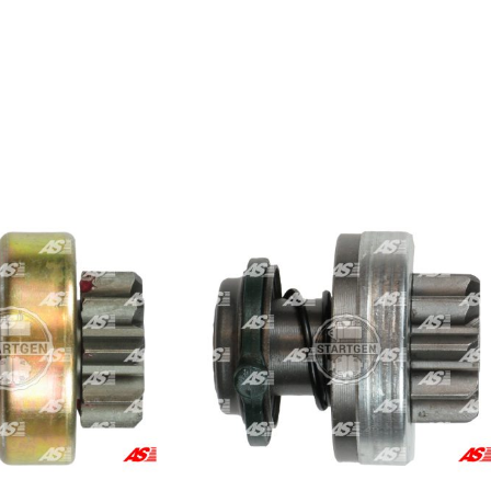
Di, C5 2.0 HDi FAP, C5 2.0 HPi 16V, C5 2.2 HDi, C5 3.0 Carlsson HP, C5 3.0 
 HDi, Evasion 2.0 HDi 16V, Evasion 2.0 TD, Evasion 2.1 TD, Jumper 1.9 Di
1.6 HDi, Jumpy 1.9 Diesel, Jumpy 1.9 TD, Jumpy 2.0, Jumpy 2.0 HDi, Jump
ntia 2.1 TD 12V, XM 2.1 Diesel, XM 2.1 Diesel D12 VSX, XM 2.1 TD 12V, Xsa
9 TD, Xsara 2.0 16V Picasso, Xsara 2.0 HDi, Xsara 2.0 HDi Picasso, ZX 1.8 
tijet, Scudo 1.9 Diesel, Scudo 1.9 Diesel Combine, Scudo 1.9 TD, Scudo 
Ulysse 1.9 TD, Ulysse 2.0 JTD, Ulysse 2.0 Multijet, Ulysse 2.1 TD, Ulys
1T14671, M191T18271, M357X91372, M57X91372
edra 2.2 JTD, Zeta 2.0 JTD
tar 1.5 DCi X76, Micra 1.5 DCi, Note 1.5 DCi, Qashqai 1.5 DCi, Tiida 1.5 DCi