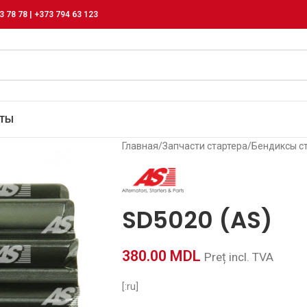
3 78 78 | +373 794 63 123
КТЫ
Главная
/
Запчасти стартера
/
Бендиксы с
SD5020 (AS)
380.00
MDL
Preț incl. TVA
[:ru]