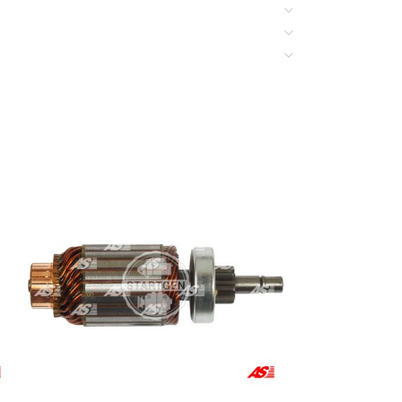
V6, C5 Breals 2.0 HDi, C8 2.0, C8 2.0 16V, C8 2.0
esel, Jumper 1.9 TD, Jumper 1.9 TD 4×4, Jumper
y 2.0 I 16V, Nemo 1.4 HDi, Visa 1.7 Diesel,
ra 1.4 HDi, Xsara 1.6 HDi Picasso, Xsara 1.8 16V
Diesel, ZX 1.9 Diesel, ZX 1.9 TD
1.9 TD Eco, Scudo 2.0, Scudo 2.0 16V
se 2.2 JTD