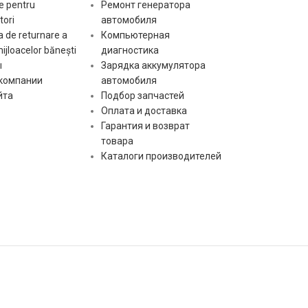
No./splines armature
10
e pentru
Ремонт генератора
ori
автомобиля
 de returnare a
Компьютерная
Voltage [ V ]
12
mijloacelor bănești
диагностика
ы
Зарядка аккумулятора
O.D. Armature [ mm ]
50.00
 компании
автомобиля
йта
Подбор запчастей
L. Drive [ mm ]
41.20
Оплата и доставка
Гарантия и возврат
No./teeth drive
8
товара
Каталоги производителей
[:]