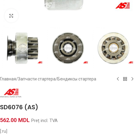
Click to enlarge
Главная
/
Запчасти стартера
/
Бендиксы стартера
SD6076 (AS)
562.00
MDL
Preț incl. TVA
[:ru]