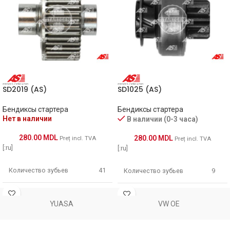
SDN9511
KRAUF
SD2019 (AS)
SD1025 (AS)
Бендиксы стартера
Бендиксы стартера
Нет в наличии
В наличии (0-3 часа)
280.00
MDL
280.00
MDL
Preț incl. TVA
Preț incl. TVA
[:ru]
[:ru]
Количество зубьев
41
Количество зубьев
9
Длина [ mm ]
50
Количество фрез
6
YUASA
VW OE
Диаметр зубчатки [ mm ]
52
Длина [ mm ]
47