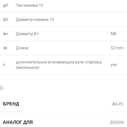
p1:
Тип клемма 15
b1:
Диаметр клемма 15
b+:
Диаметр B+
M6
le:
Длина
52 mm
дополнительное втягивающее реле стартера
r:
yes
(маленькое)
[:]
БРЕНД
AS-PL
АНАЛОГ ДЛЯ
BOSCH