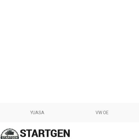
YUASA
VW OE