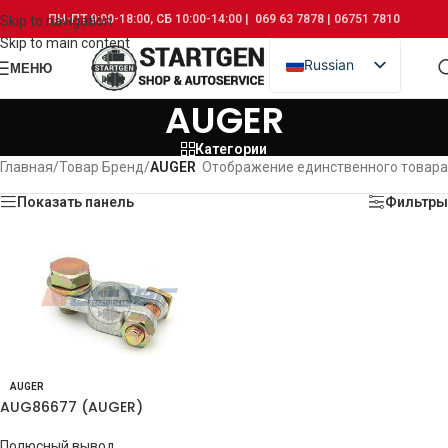
ПН-ПТ 9:00-18:00, СБ 10:00-14:00 | 069 63 7878 | 06751 7810
Skip to navigation
Skip to main content
Russian
МЕНЮ
Romanian
AUGER
Категории
Главная
/
Товар Бренд
/
AUGER
Отображение единственного товара
Показать панель
Фильтры
AUGER
AUG86677 (AUGER)
Полюсный вывод