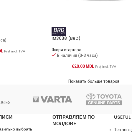
IM3038 (BRD)
аса)
Якоря стартера
DL
Preț incl. TVA
В наличии (0-3 часа)
620.00
MDL
Preț incl. TVA
Показать больше товаров
OGIES
ПИСИ
ОТПРАВЛЯЕМ ПО
USEFUL 
МОЛДОВЕ
авильно выбрать
Termeni și