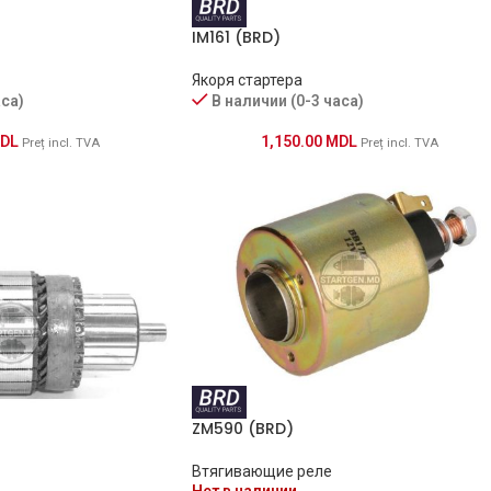
IM161 (BRD)
Якоря стартера
аса)
В наличии (0-3 часа)
DL
1,150.00
MDL
Preț incl. TVA
Preț incl. TVA
ZM590 (BRD)
Втягивающие реле
Нет в наличии