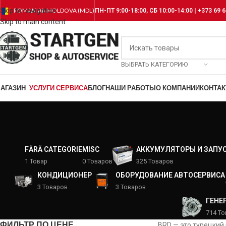
Skip to navigation
ROMANIAN
MOLDOVA (MDL)
ПН-ПТ 9:00-18:00, СБ 10:00-14:00 | +373 69 6
Skip to main content
ВЫБРАТЬ КАТЕГОРИЮ
АГАЗИН
УСЛУГИ СЕРВИСА
БЛОГ
НАШИ РАБОТЫ
О КОМПАНИИ
КОНТА
FĂRĂ CATEGORIE
MISC
АККУМУЛЯТОРЫ И ЗАПУ
1 Товар
0 Товаров
325 Товаров
КОНДИЦИОНЕР
ОБОРУДОВАНИЕ АВТОСЕРВИСА
3 Товаров
3 Товаров
ГЕНЕ
714 Т
ФИЛЬТР ПО ЦЕНЕ
BRD — это турецкий