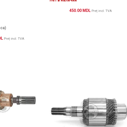
450.00
MDL
Preț incl. TVA
аса)
DL
Preț incl. TVA