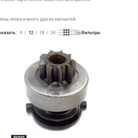
сы, якоря и много других запчастей.
оказать
9
12
18
24
Фильтры