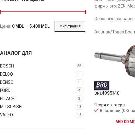
фирмы это: ZEN, Mob
Основные направлени
Цена:
0 MDL
—
5,400 MDL
Фильтрация
Главная
/
Товар Бре
АНАЛОГ ДЛЯ
BOSCH
35
DELCO
1
DENSO
1
FORD
4
BRD1095140
HITACHI
3
Якоря стартера
MITSUBISHI
13
В наличии (0-3 ч
VALEO
13
650.00
M