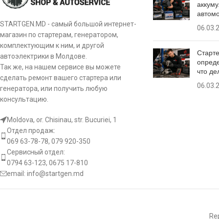
аккуму
автом
STARTGEN.MD - самый большой интернет-
06.03.
магазин по стартерам, генератором,
комплектующим к ним, и другой
Старте
автоэлектрики в Молдове.
опреде
Так же, на нашем сервисе вы можете
что де
сделать ремонт вашего стартера или
06.03.
генератора, или получить любую
консультацию.
Moldova, or. Chisinau, str. Bucuriei, 1
Отдел продаж:
069 63-78-78, 079 920-350
Сервисный отдел:
0794 63-123, 0675 17-810
email:
info@startgen.md
Rep