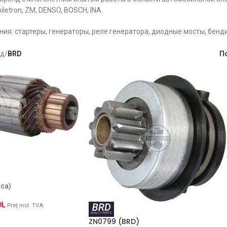
iletron, ZM, DENSO, BOSCH, INA.
я: стартеры, генераторы, реле генератора, диодные мосты, бендик
нд
/
BRD
П
аса)
DL
Preț incl. TVA
ZN0799 (BRD)