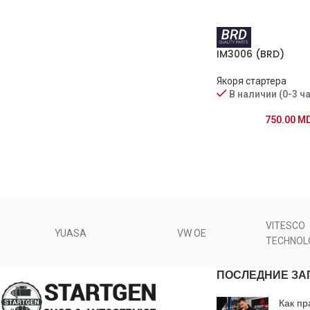
IM3006 (BRD)
Якоря стартера
В наличии (0-3 ч
750.00
M
VITESCO
YUASA
VW OE
TECHNOL
ПОСЛЕДНИЕ ЗА
Как пр