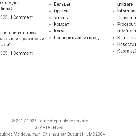
лятор для
Бельцы
utilizare
обиля?
Оргеев
Informaţi
2025
1 Comment
Унгены
Consumat
Комрат
Procedura
Кагул
mărfii și 
р и генератор: как
Проверить свой город
Контакт
лить неисправность и
лать?
Новости
Карта са
2025
1 Comment
© 2017-2026 Toate drepturile rezervate
STARTGEN SRL
ublica Moldova, mun. Chișinău, str. Bucuriei, 1, MD2004