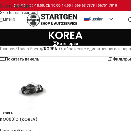
ПН-ПТ 9:00-18:00, СБ 10:00-14:00 | 069 63 7878 | 06751 7810
Skip to navigation
Skip to main content
Russian
МЕНЮ
Romanian
KOREA
Категории
Главная
/
Товар Бренд
/
KOREA
Отображение единственного товара
Показать панель
Фильтры
KOREA
KO0001D (KOREA)
Полюсный вывод