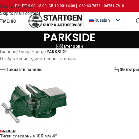
ПН-ПТ 9:00-18:00, СБ 10:00-14:00 | 069 63 7878 | 06751 7810
Skip to navigation
Skip to main content
Russian
МЕНЮ
Romanian
PARKSIDE
Категории
Главная
/
Товар Бренд
/
PARKSIDE
Отображение единственного товара
Показать панель
Фильтры
Тиски слесарные 100 мм 4″