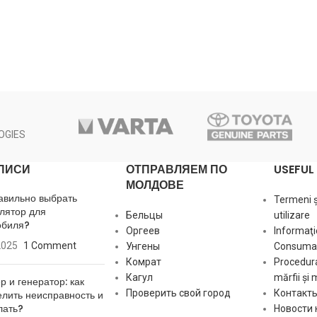
OGIES
ПИСИ
ОТПРАВЛЯЕМ ПО
USEFUL 
МОЛДОВЕ
авильно выбрать
Termeni și
лятор для
Бельцы
utilizare
обиля?
Оргеев
Informaţi
2025
1 Comment
Унгены
Consumat
Комрат
Procedura
Кагул
mărfii și 
р и генератор: как
Проверить свой город
Контакт
лить неисправность и
лать?
Новости