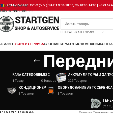
Skip to navigation
ROMANIAN
MOLDOVA (MDL)
ПН-ПТ 9:00-18:00, СБ 10:00-14:00 | +373 69 6
Skip to main content
ВЫБРАТЬ КАТЕГОРИЮ
АГАЗИН
УСЛУГИ СЕРВИСА
БЛОГ
НАШИ РАБОТЫ
О КОМПАНИИ
КОНТА
Передни
FĂRĂ CATEGORIE
MISC
АККУМУЛЯТОРЫ И ЗАПУ
1 Товар
0 Товаров
325 Товаров
КОНДИЦИОНЕР
ОБОРУДОВАНИЕ АВТОСЕРВИСА
3 Товаров
3 Товаров
ГЕНЕ
714 Т
СТАТУС ТОВАРА
Главная
/
Запчасти с