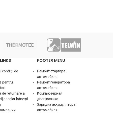
LINKS
FOOTER MENU
 condiții de
Ремонт стартера
автомобиля
e pentru
Ремонт генератора
ori
автомобиля
 de returnare a
Компьютерная
mijloacelor bănești
диагностика
ы
Зарядка аккумулятора
 компании
автомобиля