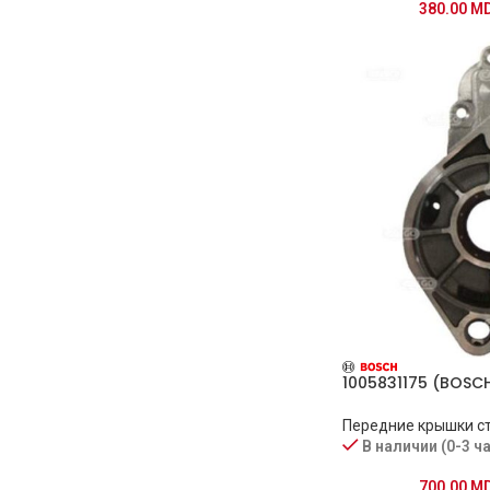
380.00
M
1005831175 (BOSC
Передние крышки с
В наличии (0-3 ч
700.00
M