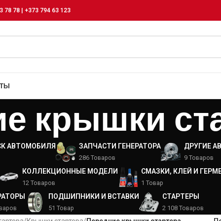
3 78 78 | +373 794 63 123
КТЫ
е крышки ст
СК АВТОМОБИЛЯ
ЗАПЧАСТИ ГЕНЕРАТОРА
ДРУГИЕ А
286 Товаров
9 Товаров
КОЛЛЕКЦИОННЫЕ МОДЕЛИ
СМАЗКИ, КЛЕЙ И ГЕРМ
12 Товаров
1 Товар
РАТОРЫ
ПОДШИПНИКИ И ВСТАВКИ
СТАРТЕРЫ
оваров
51 Товар
2 108 Товаров
тартера
/
Крышки стартера
/
Передние крышки стартера
П