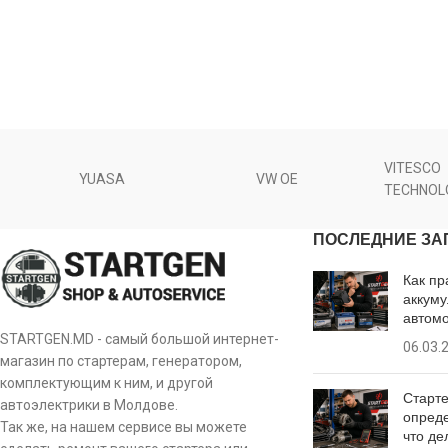
VITESCO
YUASA
VW OE
TECHNOL
ПОСЛЕДНИЕ ЗА
Как пр
аккуму
автом
STARTGEN.MD - самый большой интернет-
06.03.
магазин по стартерам, генератором,
комплектующим к ним, и другой
Старте
автоэлектрики в Молдове.
опреде
Так же, на нашем сервисе вы можете
что де