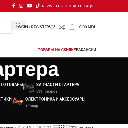
NEWSLETTER
CONTACT US
FAQS
LOGIN / REGISTER
0.00
MDL
ТОВАРЫ НА СКИДКЕ
ВАКАНСИИ
артера
ВТОТОВАРЫ
ЗАПЧАСТИ СТАРТЕРА
833 Товаров
ЕТИКИ
ЭЛЕКТРОНИКА И АКСЕССУАРЫ
1 Товар
оказать
9
12
18
24
Фильтры