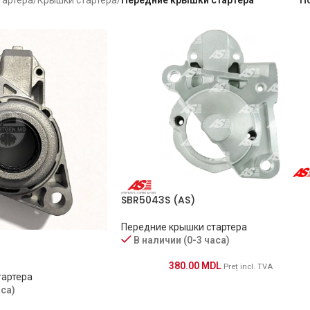
SBR5043S (AS)
Передние крышки стартера
В наличии (0-3 часа)
380.00
MDL
Preț incl. TVA
тартера
аса)