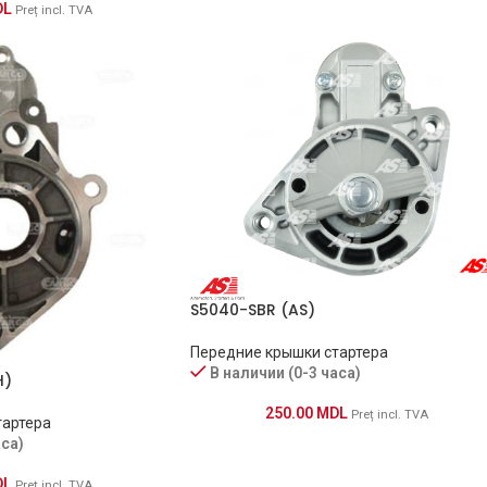
DL
Preț incl. TVA
S5040-SBR (AS)
Передние крышки стартера
В наличии (0-3 часа)
H)
250.00
MDL
Preț incl. TVA
тартера
аса)
DL
Preț incl. TVA