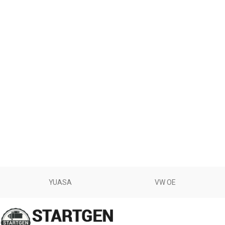
YUASA
VW OE