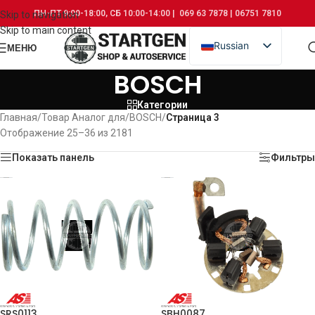
ПН-ПТ 9:00-18:00, СБ 10:00-14:00 | 069 63 7878 | 06751 7810
Skip to navigation
Skip to main content
Russian
МЕНЮ
Romanian
BOSCH
Категории
Главная
/
Товар Аналог для
/
BOSCH
/
Страница 3
Отображение 25–36 из 2181
Показать панель
Фильтры
SRS0113
SBH0087