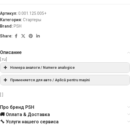
Артикул:
0.001.125.005+
Категория:
Стартеры
Brand:
PSH
Share:
Описание
[:ru]
Номера аналоги / Numere analogice
СПРАВОЧНЫЙ НОМЕР
PRODUCER
Применяется для авто / Aplică pentru mașini
МАРКА
МОДЕЛЬ
ТИП
ГОД
ПРИМ
[:]
S0006, S3041
AS-PL
Про бренд PSH
09.1996-
AES9166
AUTOELECTRO
AUDI
A3 1.9 TDi
[AGR]
AT
08.2000
🚚 Оплата & Доставка
🔧 Услуги нашего сервиса
0001110076
BOSCH
01.1997-