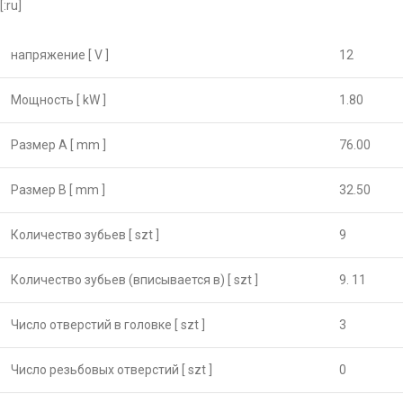
[:ru]
напряжение [ V ]
12
Мощность [ kW ]
1.80
Размер А [ mm ]
76.00
Размер B [ mm ]
32.50
Количество зубьев [ szt ]
9
Количество зубьев (вписывается в) [ szt ]
9. 11
Число отверстий в головке [ szt ]
3
Число резьбовых отверстий [ szt ]
0