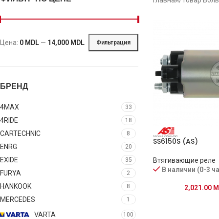
Цена:
0 MDL
—
14,000 MDL
Фильтрация
БРЕНД
4MAX
33
4RIDE
18
CARTECHNIC
8
SS6150S (AS)
ENRG
20
EXIDE
Втягивающие реле
35
В наличии (0-3 ч
FURYA
2
HANKOOK
8
2,021.00
M
MERCEDES
1
VARTA
100