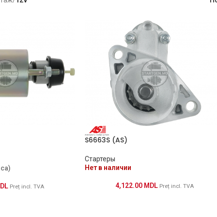
S6663S (AS)
Стартеры
Нет в наличии
аса)
4,122.00
MDL
DL
Preț incl. TVA
Preț incl. TVA