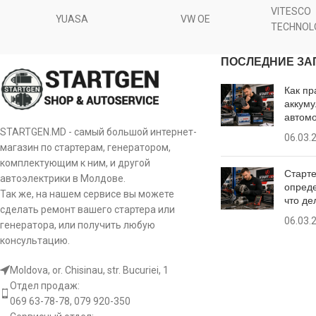
VITESCO
YUASA
VW OE
TECHNOL
ПОСЛЕДНИЕ ЗА
Как пр
аккуму
автом
STARTGEN.MD - самый большой интернет-
06.03.
магазин по стартерам, генератором,
комплектующим к ним, и другой
Старте
автоэлектрики в Молдове.
опреде
Так же, на нашем сервисе вы можете
что де
сделать ремонт вашего стартера или
06.03.
генератора, или получить любую
консультацию.
Moldova, or. Chisinau, str. Bucuriei, 1
Отдел продаж:
069 63-78-78, 079 920-350