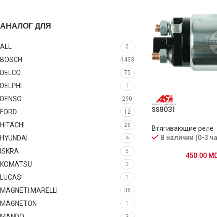
АНАЛОГ ДЛЯ
ALL
2
BOSCH
1433
DELCO
75
DELPHI
1
DENSO
290
SS9031
FORD
12
HITACHI
26
Втягивающие реле
В наличии (0-3 ч
HYUNDAI
4
ISKRA
5
450.00
M
KOMATSU
2
LUCAS
1
MAGNETI MARELLI
38
MAGNETON
1
MANDO
3