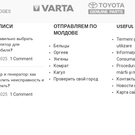
OGIES
ПИСИ
ОТПРАВЛЯЕМ ПО
USEFUL 
МОЛДОВЕ
авильно выбрать
Termeni și
лятор для
Бельцы
utilizare
обиля?
Оргеев
Informaţi
2025
1 Comment
Унгены
Consumat
Комрат
Procedura
Кагул
mărfii și 
р и генератор: как
Проверить свой город
Контакт
лить неисправность и
лать?
Новости
Карта са
2025
1 Comment