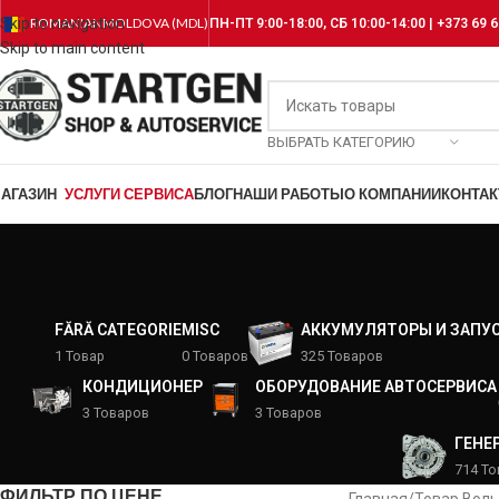
Skip to navigation
ROMANIAN
MOLDOVA (MDL)
ПН-ПТ 9:00-18:00, СБ 10:00-14:00 | +373 69 6
Skip to main content
ВЫБРАТЬ КАТЕГОРИЮ
АГАЗИН
УСЛУГИ СЕРВИСА
БЛОГ
НАШИ РАБОТЫ
О КОМПАНИИ
КОНТА
FĂRĂ CATEGORIE
MISC
АККУМУЛЯТОРЫ И ЗАПУ
1 Товар
0 Товаров
325 Товаров
КОНДИЦИОНЕР
ОБОРУДОВАНИЕ АВТОСЕРВИСА
3 Товаров
3 Товаров
ГЕНЕ
714 Т
ФИЛЬТР ПО ЦЕНЕ
Главная
/
Товар Вол