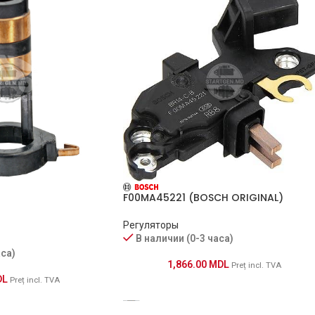
F00MA45221 (BOSCH ORIGINAL)
Регуляторы
В наличии (0-3 часа)
аса)
1,866.00
MDL
Preț incl. TVA
DL
Preț incl. TVA