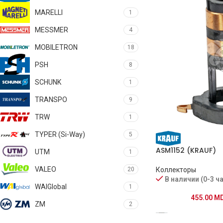
MARELLI
1
MESSMER
4
MOBILETRON
18
PSH
8
SCHUNK
1
TRANSPO
9
TRW
1
TYPER (Si-Way)
5
ASM1152 (KRAUF)
UTM
1
VALEO
Коллекторы
20
В наличии (0-3 ч
WAIGlobal
1
455.00
M
ZM
2