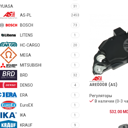
YUASA
31
AS-PL
2453
BOSCH
73
LITENS
1
HC-CARGO
20
MEGA
1
MITSUBISHI
1
BRD
32
ARE0008 (AS)
DENSO
4
ERA
1
Регуляторы
В наличии (0-3 ч
EuroEX
1
532.00
M
IKA
1
KRAUF
9