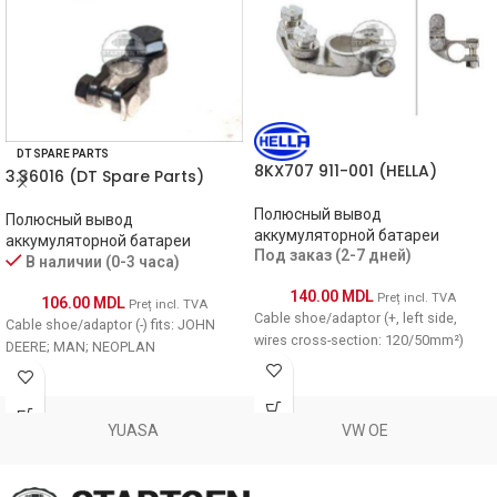
DT SPARE PARTS
8KX707 911-001 (HELLA)
3.36016 (DT Spare Parts)
Полюсный вывод
Полюсный вывод
аккумуляторной батареи
аккумуляторной батареи
Под заказ (2-7 дней)
В наличии (0-3 часа)
140.00
MDL
Preț incl. TVA
106.00
MDL
Preț incl. TVA
Cable shoe/adaptor (+, left side,
Cable shoe/adaptor (-) fits: JOHN
wires cross-section: 120/50mm²)
DEERE; MAN; NEOPLAN
YUASA
VW OE