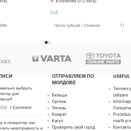
аса)
В наличии (0-3 часа)
[:ru]
0мм
Число зубьев / сплинов
11
3
4
Длина [ mm ]
149
Диаметр ротора [ mm ]
59
OGIES
Мощность [ kW ]
2
ПИСИ
ОТПРАВЛЯЕМ ПО
USEFUL 
МОЛДОВЕ
Напряжение [ V ]
12
авильно выбрать
Termeni și
лятор для
Бельцы
utilizare
обиля?
Оргеев
Informaţi
[:ro]
Длина:
149мм
2025
1 Comment
Унгены
Consumat
Зубьев:
11
Комрат
Procedura
Диаметр ротора:
59мм[:]
Кагул
mărfii și 
р и генератор: как
Проверить свой город
Контакт
лить неисправность и