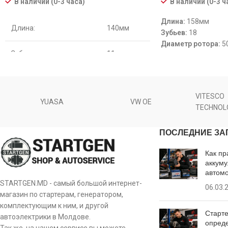
В наличии (0-3 ч
В наличии (0-3 часа)
Длина:
158мм
Длина:
140мм
Зубьев:
18
Диаметр ротора:
5
Зубьев:
11
Кол-во ламелей:
2
Напряжение [ V ]:
2
Диаметр ротора:
58мм
VITESCO
YUASA
VW OE
TECHNOL
ПОСЛЕДНИЕ ЗА
Как пр
аккуму
автом
STARTGEN.MD - самый большой интернет-
06.03.
магазин по стартерам, генератором,
комплектующим к ним, и другой
Старте
автоэлектрики в Молдове.
опреде