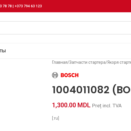
3 78 78 | +373 794 63 123
КТЫ
Главная
/
Запчасти стартера
/
Якоря старт
1004011082 (B
1,300.00
MDL
Preț incl. TVA
[:ru]