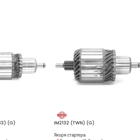
ORME
POWERMAX
POWERMAX
RS
WOODAUTO
3) (G)
IM2132 (TWN) (G)
Якоря стартера