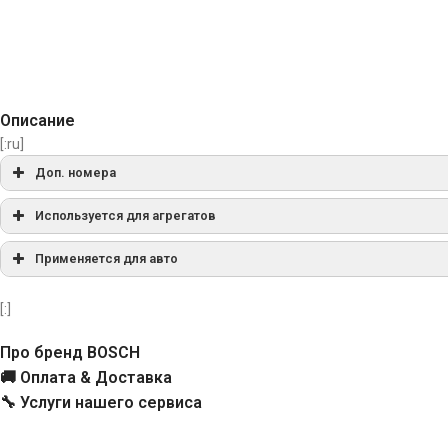
Описание
[:ru]
Доп. номера
SA0038
Используется для агрегатов
Применяется для авто
1004011082
[:]
139703
Про бренд BOSCH
CAR10191AS
🚚 Оплата & Доставка
🔧 Услуги нашего сервиса
CQ2110374