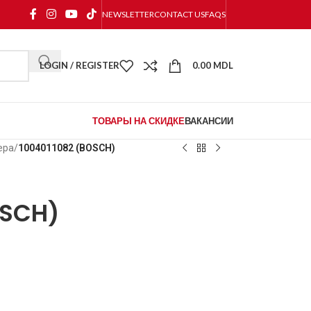
NEWSLETTER
CONTACT US
FAQS
LOGIN / REGISTER
0.00
MDL
ТОВАРЫ НА СКИДКЕ
ВАКАНСИИ
ера
/
1004011082 (BOSCH)
OSCH)