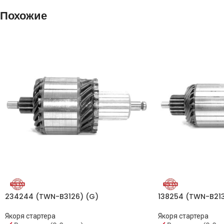
IM2129
Похожие
1016902
81016902
2031-037RS
WSA5955
138254 (TWN-B213
234244 (TWN-B3126) (G)
Якоря стартера
Якоря стартера