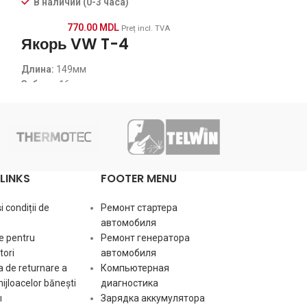
В наличии (0-
В наличии (0-3 часа)
660.0
770.00
MDL
Preț incl. TVA
Якорь VW T-4
Мощность [ kW 
Длина:
149мм
Зубьев:
16
Напряжение [ V
Диаметр ротора:
59мм
Кол-во ламелей:
23
Число зубьев / 
Количество лам
LINKS
FOOTER MENU
Диаметр ротор
 condiții de
Ремонт стартера
O.D.2 [ mm ]
автомобиля
e pentru
Ремонт генератора
ori
автомобиля
O.D.3 [ mm ]
 de returnare a
Компьютерная
mijloacelor bănești
диагностика
Длина [ mm ]
ы
Зарядка аккумулятора