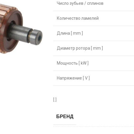
Число зубьев / сплинов
Количество ламелей
Длина [ mm ]
Диаметр ротора [ mm ]
Мощность [ kW ]
Напряжение [ V ]
[:]
БРЕНД