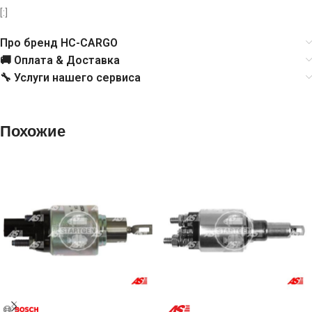
Cargo
231807
[:]
Delco
19024762
Про бренд HC-CARGO
🚚 Оплата & Доставка
Ghibaudi
E3302
🔧 Услуги нашего сервиса
Ika
461769
Похожие
Magneti Marelli
AME0020
ZM
ZM405