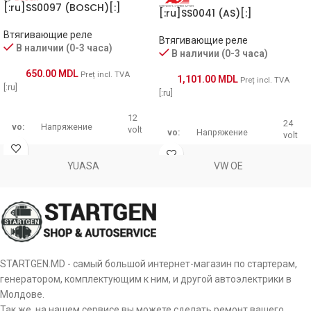
[:ru]SS0097 (BOSCH)[:]
[:ru]SS0041 (AS)[:]
Втягивающие реле
Втягивающие реле
В наличии (0-3 часа)
В наличии (0-3 часа)
650.00
MDL
Preț incl. TVA
1,101.00
MDL
Preț incl. TVA
[:ru]
[:ru]
12
24
vo:
Напряжение
volt
vo:
Напряжение
volt
YUASA
VW OE
Диаметр
52.3
Диаметр
61
d:
втягивающего
mm
d:
втягивающего
mm
реле
реле
Количество
tq:
3 pcs
Количество
tq:
4 pcs
терминалов
терминалов
STARTGEN.MD - самый большой интернет-магазин по стартерам,
Количество
Количество
генератором, комплектующим к ним, и другой автоэлектрики в
o:
крепежных
3 pcs
o:
крепежных
3 pcs
Молдове.
отверстий
отверстий
Так же, на нашем сервисе вы можете сделать ремонт вашего