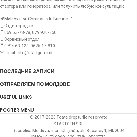
стартера или генератора, или получить любую консультацию.
p5:
Тип клемма 50
Terminal
p5:
Тип клемма 50
Bolt
Moldova, or. Chisinau, str. Bucuriei, 1
Диаметр
b5:
4.7
Диаметр
Отдел продаж:
b5:
M6
клемма 50
клемма 50
069 63-78-78, 079 920-350
Сервисный отдел:
Диаметр
b3:
M8
Диаметр
0794 63-123, 0675 17-810
b3:
M10
клемма 30
клемма 30
email:
info@startgen.md
p1:
Тип клемма 15
p1:
Тип клемма 15
Bolt
ПОСЛЕДНИЕ ЗАПИСИ
Диаметр
b1:
Диаметр
b1:
M6
клемма 15
ОТПРАВЛЯЕМ ПО МОЛДОВЕ
клемма 15
USEFUL LINKS
b+:
Диаметр B+
M8
b+:
Диаметр B+
M10
FOOTER MENU
le:
Длина
153.2 mm
le:
Длина
129 m
© 2017-2026 Toate drepturile rezervate
STARTGEN SRL
дополнительное
дополнительное
Republica Moldova, mun. Chișinău, str. Bucuriei, 1, MD2004
втягивающее
r:
втягивающее
r:
реле стартера