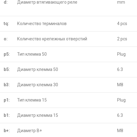
d:
Диаметр втягивающего реле
mm
tq:
Количество терминалов
4 pcs
o:
Количество крепежных отверстий
2 pcs
p5:
Тип клемма 50
Plug
b5:
Диаметр клемма 50
6.3
b3:
Диаметр клемма 30
M8
p1:
Тип клемма 15
Plug
b1:
Диаметр клемма 15
6.3
b+:
Диаметр B+
M8