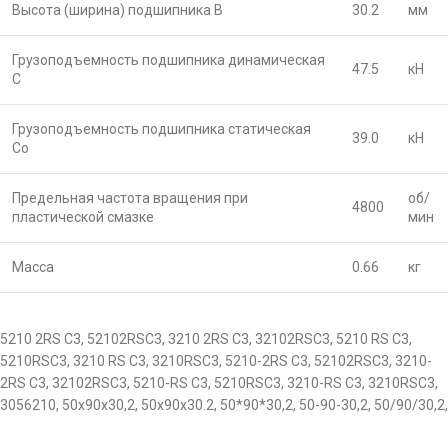
Высота (ширина) подшипника B
30.2
мм
Грузоподъемность подшипника динамическая
47.5
кН
C
Грузоподъемность подшипника статическая
39.0
кН
Co
Предельная частота вращения при
об/
4800
пластической смазке
мин
Масса
0.66
кг
5210 2RS C3, 52102RSC3, 3210 2RS C3, 32102RSC3, 5210 RS C3,
5210RSC3, 3210 RS C3, 3210RSC3, 5210-2RS C3, 52102RSC3, 3210-
2RS C3, 32102RSC3, 5210-RS C3, 5210RSC3, 3210-RS C3, 3210RSC3,
3056210, 50x90x30,2, 50х90х30.2, 50*90*30,2, 50-90-30,2, 50/90/30,2,