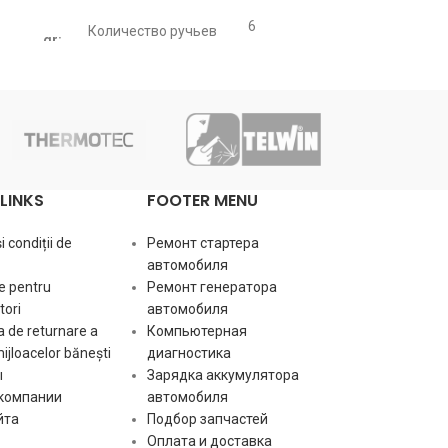
[:ru]
6
Количество ручьев
gr:
pcs
шкива
Количес
gr:
шкива
54
d1:
Диаметр муфты
mm
d1:
Диамет
Диаметр вала
d2:
17 mm
LINKS
FOOTER MENU
ротора
Диамет
d2:
ротора
 condiții de
Ремонт стартера
M17 X
sc:
Шаг резьбы
автомобиля
1.5
sc:
Шаг ре
e pentru
Ремонт генератора
ori
автомобиля
hi:
Высота/Глубина
39.5 mm
 de returnare a
Компьютерная
hi:
Высота/
mijloacelor bănești
диагностика
ы
Зарядка аккумулятора
[:]
 компании
автомобиля
[:]
йта
Подбор запчастей
ПРИМЕЧАНИЯ
Оплата и доставка