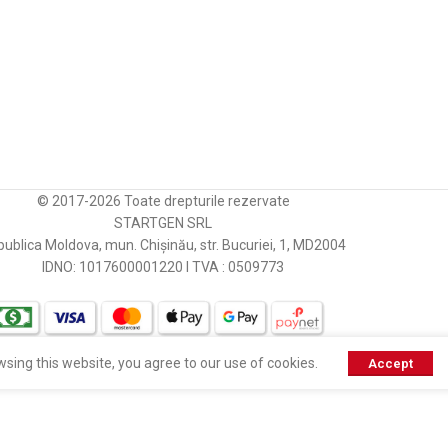
TOYOTA
TOYOTA
FE]
01.2014-12.2018
TOYOTA
IKA
TOYOTA
CARGO
ТИП
ГОД
TOYOTA
CARGO
01.2001-01.2003
© 2017-2026 Toate drepturile rezervate
TOYOTA
STARTGEN SRL
CARGO
01.2003-
ublica Moldova, mun. Chișinău, str. Bucuriei, 1, MD2004
TOYOTA
IDNO: 1017600001220 I TVA : 0509773
CIVIC/DA PARTS
01.2004-
TOYOTA
CHRYSLER
01.2005-
TOYOTA
sing this website, you agree to our use of cookies.
Accept
CHRYSLER
01.2001-01.2001
TOYOTA
LUK
01.2001-01.2001