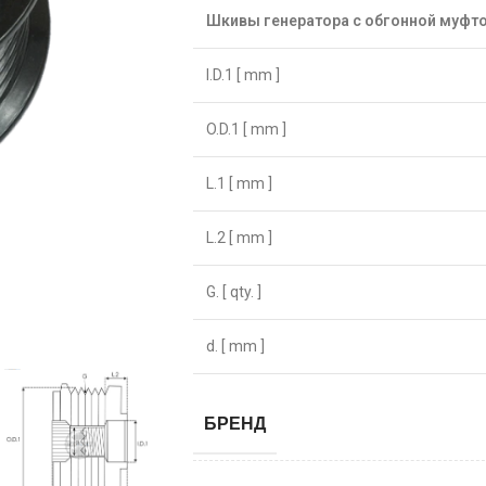
Шкивы генератора с обгонной муфт
I.D.1 [ mm ]
O.D.1 [ mm ]
L.1 [ mm ]
L.2 [ mm ]
G. [ qty. ]
d. [ mm ]
БРЕНД