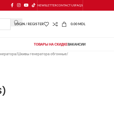
NEWSLETTER
CONTACT US
FAQS
LOGIN / REGISTER
0.00
MDL
ТОВАРЫ НА СКИДКЕ
ВАКАНСИИ
нератора
/
Шкивы генератора обгонные
/
S)