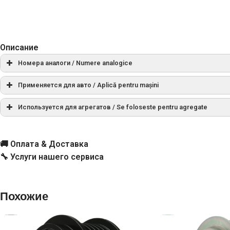
Описание
Номера аналоги / Numere analogice
СПРАВОЧНЫЙ НОМЕР
Применяется для авто / Aplică pentru mașini
МАРКА
МОДЕЛЬ
Используется для агрегатов / Se foloseste pentru agregate
021010-1440
СПРАВОЧНЫЙ НОМЕР
TOYOTA
Auris 1.6
021040-1130
🚚 Оплата & Доставка
🔧 Услуги нашего сервиса
1042102180
TOYOTA
Auris 1.6 Hybrid
021040-1170
1042105270
TOYOTA
Corolla 1.6
021040-1320
Похожие
1042105290
021040-1440
МАРКА
МОДЕЛЬ