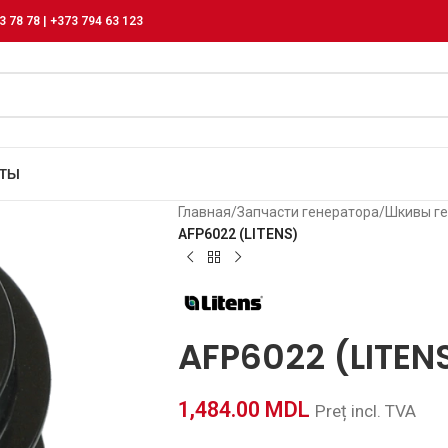
3 78 78 | +373 794 63 123
КТЫ
Главная
/
Запчасти генератора
/
Шкивы ге
AFP6022 (LITENS)
AFP6022 (LITEN
1,484.00
MDL
Preț incl. TVA