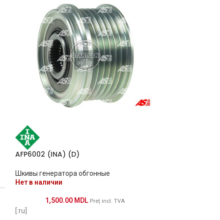
AFP6002 (INA) (D)
AFP6002 (INA) 
Шкивы генератора обгонные
Шкивы генерато
Нет в наличии
обгонные
Нет в наличии
1,500.00
MDL
Preț incl. TVA
1,500.
[:ru]