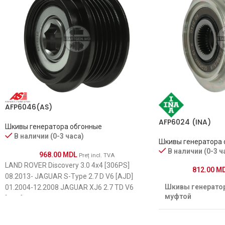
1042105291
021040-1441
TOYOTA
Auris 1.6
1042105350
021040-1450
TOYOTA
Auris 1.8
1042113120, 1042113303
0210401-441
TOYOTA
Avensis 1.6
1042113740
04861506AB
TOYOTA
Avensis 1.8
270600T030
AFP6046(AS)
04861506AC
AFP6024 (INA)
TOYOTA
Avensis 2.0
Шкивы генератора обгонные
270600T031
04861506AD
В наличии (0-3 часа)
Шкивы генератора 
В наличии (0-3 ч
TOYOTA
Avensis 2.0
270600T040
968.00
MDL
Preț incl. TVA
04861506AE
LAND ROVER Discovery 3.0 4x4 [306PS]
812.00
M
08.2013- JAGUAR S-Type 2.7 D V6 [AJD]
TOYOTA
Avensis 2.0
270600T041
04861506AG
Шкивы генератор
01.2004-12.2008 JAGUAR XJ6 2.7 TD V6
муфтой
[AJD] 01.2005-12.2009 LAND ROVER
TOYOTA
Corolla 1.6
270600T050
Discovery 3.0 4x4 [306PS] 09.2016- LAND
11231
ROVER Discovery 3.0 4x4 [30HD0D] 08.2013-
I.D.1 [ mm ]