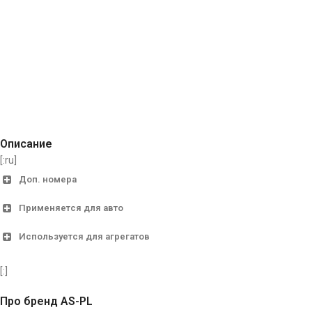
Описание
[:ru]
Доп. номера
Применяется для авто
Bosch
F00M131617, F00M13163
Используется для агрегатов
Alfa
Cargo
Alfa 159 1.8 MPi
333333
Romeo
[:]
DAF
1600337, 160417, 160417
BELL
B 40
Про бренд AS-PL