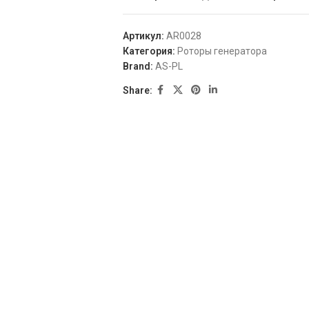
Артикул:
AR0028
Категория:
Роторы генератора
Brand:
AS-PL
Share:
5, F00M131642
0