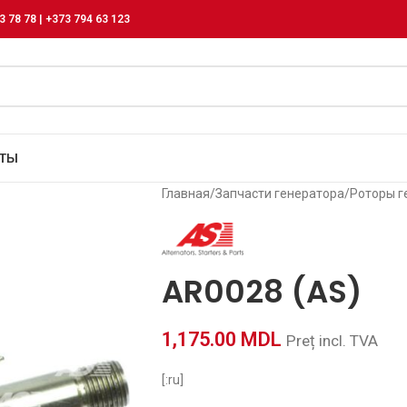
3 78 78 | +373 794 63 123
КТЫ
Главная
/
Запчасти генератора
/
Роторы г
AR0028 (AS)
1,175.00
MDL
Preț incl. TVA
[:ru]