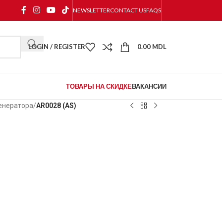
NEWSLETTER
CONTACT US
FAQS
LOGIN / REGISTER
0.00
MDL
ТОВАРЫ НА СКИДКЕ
ВАКАНСИИ
енератора
/
AR0028 (AS)