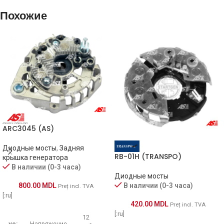
Похожие
ARC3045 (AS)
Диодные мосты
,
Задняя
RB-01H (TRANSPO)
крышка генератора
В наличии (0-3 часа)
Диодные мосты
800.00
MDL
В наличии (0-3 часа)
Preț incl. TVA
[:ru]
420.00
MDL
Preț incl. TVA
[:ru]
12
vo:
Напряжение