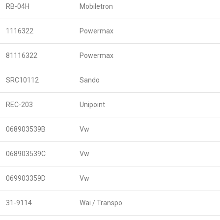
RB-04H
Mobiletron
1116322
Powermax
81116322
Powermax
SRC10112
Sando
REC-203
Unipoint
068903539B
Vw
068903539C
Vw
069903359D
Vw
31-9114
Wai / Transpo