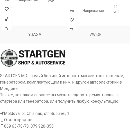
volt
12
vo:
Напряжение
volt
Диаметр
102
диодного
od:
mm
моста
Диаметр
110
внешний
диодного
YUASA
VW OE
od:
mm
моста
внешний
Количество
dq:
3 pcs
диодов
Количество
dq:
6 pcs
диодов
Сила тока
da:
50 amp
диода
STARTGEN.MD - самый большой интернет-магазин по стартерам,
Сила тока
da:
40 amp
диода
генератором, комплектующим к ним, и другой автоэлектрики в
b+:
Диаметр B+
M8
Молдове.
Так же, на нашем сервисе вы можете сделать ремонт вашего
Количество
tq:
4 pcs
Длина болта
терминалов
bl:
15 mm
стартера или генератора, или получить любую консультацию.
B+
Moldova, or. Chisinau, str. Bucuriei, 1
Тип
Количество
ct:
подключения
tq:
3 pcs
Отдел продаж:
терминалов
к статору
069 63-78-78, 079 920-350