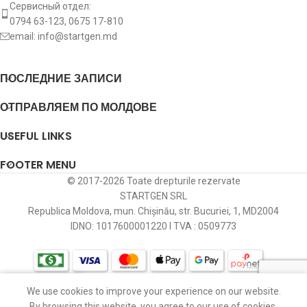
Сервисный отдел:
dd:
Допдиоды
yes
0794 63-123, 0675 17-810
[:]
email:
info@startgen.md
Диаметр
диодного
id:
37 mm
моста
ПОСЛЕДНИЕ ЗАПИСИ
внутрений
ОТПРАВЛЯЕМ ПО МОЛДОВЕ
dt:
Тип диодов
avalanch
USEFUL LINKS
FOOTER MENU
[:]
© 2017-2026 Toate drepturile rezervate
STARTGEN SRL
Republica Moldova, mun. Chișinău, str. Bucuriei, 1, MD2004
IDNO: 1017600001220 I TVA : 0509773
We use cookies to improve your experience on our website.
агазин
Избранное
Корзина
Мой профиль
By browsing this website, you agree to our use of cookies.