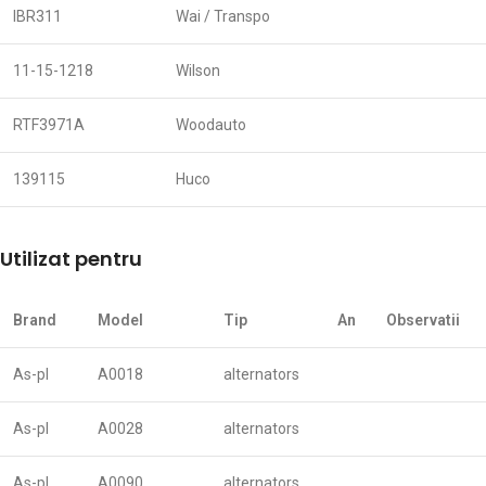
IBR311
Wai / Transpo
11-15-1218
Wilson
RTF3971A
Woodauto
139115
Huco
Utilizat pentru
Brand
Model
Tip
An
Observatii
As-pl
A0018
alternators
As-pl
A0028
alternators
As-pl
A0090
alternators