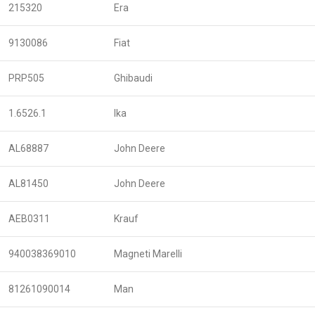
215320
Era
9130086
Fiat
PRP505
Ghibaudi
1.6526.1
Ika
AL68887
John Deere
AL81450
John Deere
AEB0311
Krauf
940038369010
Magneti Marelli
81261090014
Man