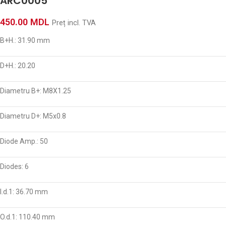
ARC0005
450.00
MDL
Preț incl. TVA
B+H.: 31.90 mm
D+H.: 20.20
Diametru B+: M8X1.25
Diametru D+: M5x0.8
Diode Amp.: 50
Diodes: 6
I.d.1: 36.70 mm
O.d.1: 110.40 mm