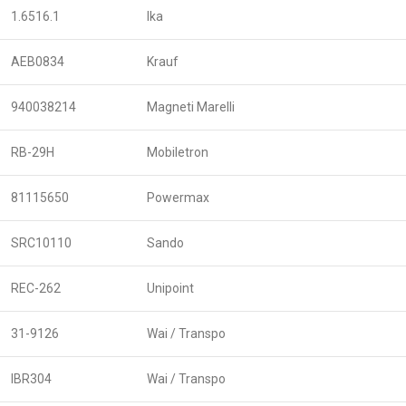
1.6516.1
Ika
AEB0834
Krauf
940038214
Magneti Marelli
RB-29H
Mobiletron
81115650
Powermax
SRC10110
Sando
REC-262
Unipoint
31-9126
Wai / Transpo
IBR304
Wai / Transpo