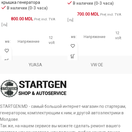
крышка генератора
В наличии (0-3 часа)
В наличии (0-3 часа)
700.00
MDL
Preț incl. TVA
800.00
MDL
Preț incl. TVA
[:ru]
[:ru]
12
vo:
Напряжение
12
volt
vo:
Напряжение
volt
Диаметр
133
Диаметр
диодного
od:
102
mm
YUASA
VW OE
диодного
моста
od:
mm
моста
внешний
внешний
Количество
dq:
6 pcs
Количество
диодов
dq:
3 pcs
диодов
Сила тока
da:
80 amp
STARTGEN.MD - самый большой интернет-магазин по стартерам,
Сила тока
диода
da:
50 amp
генератором, комплектующим к ним, и другой автоэлектрики в
диода
Молдове.
b+:
Диаметр B+
M8
Так же, на нашем сервисе вы можете сделать ремонт вашего
b+:
Диаметр B+
M8