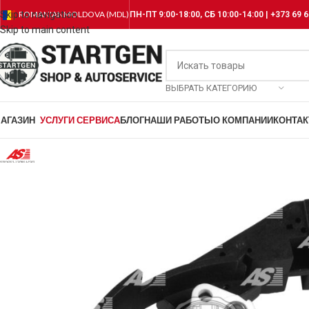
Skip to navigation
ROMANIAN
MOLDOVA (MDL)
ПН-ПТ 9:00-18:00, СБ 10:00-14:00 | +373 69 6
Skip to main content
ВЫБРАТЬ КАТЕГОРИЮ
АГАЗИН
УСЛУГИ СЕРВИСА
БЛОГ
НАШИ РАБОТЫ
О КОМПАНИИ
КОНТА