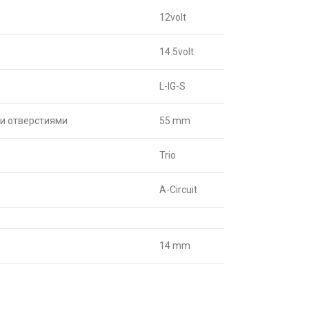
12volt
14.5volt
L-IG-S
и отверстиями
55 mm
Trio
A-Circuit
14 mm