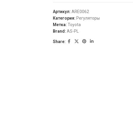
Артикул:
ARE0062
Категория:
Регуляторы
Метка:
Toyota
Brand:
AS-PL
Share:
Carina E 1.6 GLi, Carina E 1.6 I, Carina E 1.8, Carina E 1.8 I, Celica 1.8 I 16
97311510
872