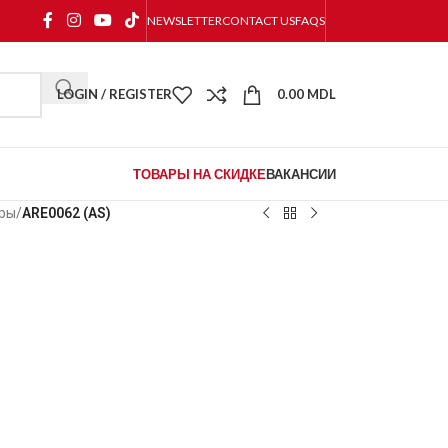
NEWSLETTER
CONTACT US
FAQS
LOGIN / REGISTER
0.00
MDL
ТОВАРЫ НА СКИДКЕ
ВАКАНСИИ
оры
/
ARE0062 (AS)