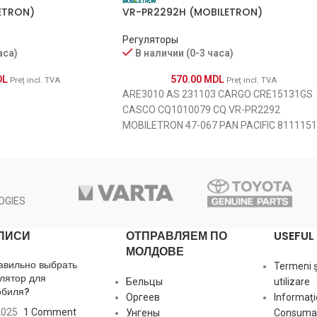
ETRON)
VR-PR2292H (MOBILETRON)
Регуляторы
аса)
В наличии (0-3 часа)
DL
570.00
MDL
Preț incl. TVA
Preț incl. TVA
ARE3010 AS 231103 CARGO CRE15131GS
CASCO CQ1010079 CQ VR-PR2292
MOBILETRON 47-067 PAN PACIFIC 811115
POWERMAX 1127-010RS RS 2541940
VALEO 2542292C
OGIES
ПИСИ
ОТПРАВЛЯЕМ ПО
USEFUL 
МОЛДОВЕ
авильно выбрать
Termeni și
лятор для
Бельцы
utilizare
обиля?
Оргеев
Informaţi
2025
1 Comment
Унгены
Consumat