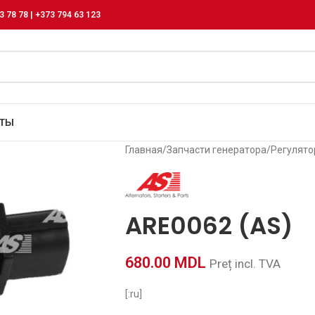
3 78 78 | +373 794 63 123
КТЫ
Главная
/
Запчасти генератора
/
Регулят
ARE0062 (AS)
680.00
MDL
Preț incl. TVA
[:ru]