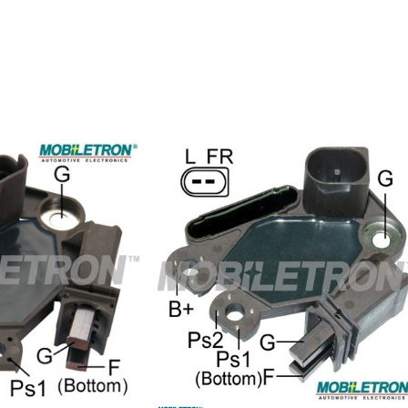
72
0202020, 277020B010