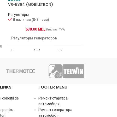
VR-B394 (MOBILETRON)
VR-B262 (MOBI
Регуляторы
Регуляторы
В наличии (0-3 часа)
В наличии (0-
630.00
MDL
560.0
Preț incl. TVA
[:ru] F00M14525
Регуляторы генераторов
BOSCH F00MA45
10
333258 CARGO C
Напряжение [ V ]
12
HUCO VR-B262 M
POWERMAX 8111
Plug
PL_2302
Circuit type
A
LINKS
FOOTER MENU
 condiții de
Ремонт стартера
автомобиля
e pentru
Ремонт генератора
ori
автомобиля