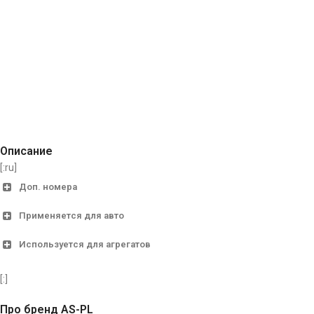
Описание
[:ru]
Доп. номера
Применяется для авто
AS
ARE0062
Используется для агрегатов
Avensis 1.6, Avensis 1.8, Carina E 1.6, Carina E 1.6 16V, 
Bosch
TOYOTA
1127011827, 11
Corolla 1.8 Linea Terra
[:]
Cargo
1197311510, 139
Про бренд AS-PL