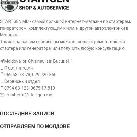
le:
Длина
146 mm
Диаметр
d1:
55 mm
STARTGEN.MD - самый большой интернет-магазин по стартерам,
внешний
генератором, комплектующим к ним, и другой автоэлектрики в
Молдове.
Количество
sp:
14 pcs
Так же, на нашем сервисе вы можете сделать ремонт вашего
шлицов
стартера или генератора, или получить любую консультацию.
Количество
Moldova, or. Chisinau, str. Bucuriei, 1
el:
ламелей
23 pcs
Отдел продаж:
ротора
069 63-78-78, 079 920-350
Сервисный отдел:
r:
Вращение
CR/ACR
0794 63-123, 0675 17-810
email:
info@startgen.md
Диаметр
ротора
d2:
8 mm
стартера
ПОСЛЕДНИЕ ЗАПИСИ
(FRONT)
ОТПРАВЛЯЕМ ПО МОЛДОВЕ
Диаметр
ротора
d3:
10 мм