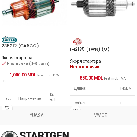
1012419
POWERMAX
81012419
POWERMAX
2031-014RS
RS
235212 (CARGO)
IM2135 (TWN) (G)
61-9105
WAI / TRANSPO
Якоря стартера
Якоря стартера
В наличии (0-3 часа)
WSA1903
WOODAUTO
Нет в наличии
1,000.00
MDL
Preț incl. TVA
880.00
MDL
Preț incl. TVA
[:ru]
Длина:
146мм
12
vo:
Напряжение
volt
Зубьев:
11
YUASA
VW OE
1.7
Диаметр ротора:
55мм
Мощность
po:
kw
Квт
Кол-во ламелей:
23