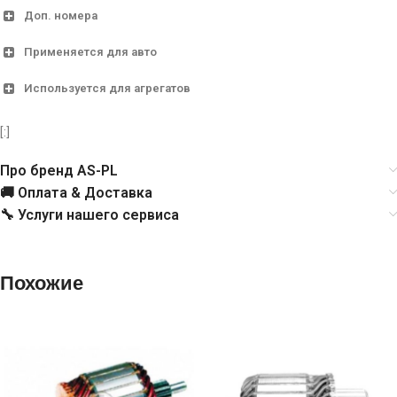
Доп. номера
Применяется для авто
SA0014
AS
Используется для агрегатов
2004004075
BOSCH
[:]
2004014951
BOSCH
Про бренд AS-PL
130116
CARGO
🚚 Оплата & Доставка
🔧 Услуги нашего сервиса
CAR10001AS
CASCO
CQ2110012
CQ
Похожие
19024463
DELCO
IM161
ORME