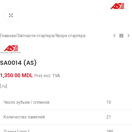
Click to enlarge
Главная
/
Запчасти стартера
/
Якоря стартера
SA0014 (AS)
1,350.00
MDL
Preț incl. TVA
[:ru]
Число зубьев / сплинов
10
Количество ламелей
21
Длина [ mm ]
285