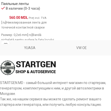
Паяльные ленты
В наличии (0-3 часа)
560.00
MDL
Preț incl. TVA
[:ru]Никелированная лента для
точечной контактной сварки
Размер: 0,2х6 mm[:ro]Bandă
nichelată pentru sudare la fața locului
Marimea: 0,2х6 mm[:]
YUASA
VW OE
STARTGEN.MD - самый большой интернет-магазин по стартерам,
генератором, комплектующим к ним, и другой автоэлектрики в
Молдове.
Так же, на нашем сервисе вы можете сделать ремонт вашего
стартера или генератора, или получить любую консультацию.