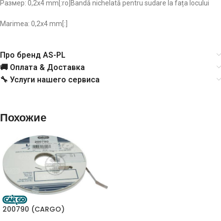
Размер: 0,2х4 mm[:ro]Bandă nichelată pentru sudare la fața locului
Marimea: 0,2х4 mm[:]
Про бренд AS-PL
🚚 Оплата & Доставка
🔧 Услуги нашего сервиса
Похожие
200790 (CARGO)