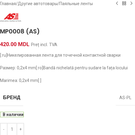
Главная
/
Другие автотовары
/
Паяльные ленты
MP0008 (AS)
420.00
MDL
Preț incl. TVA
[:ru]Никелированная лента для точечной контактной сварки
Размер: 0,2х4 mm[:ro]Bandă nichelată pentru sudare la fața locului
Marimea: 0,2х4 mm[:]
БРЕНД
AS-PL
В наличии