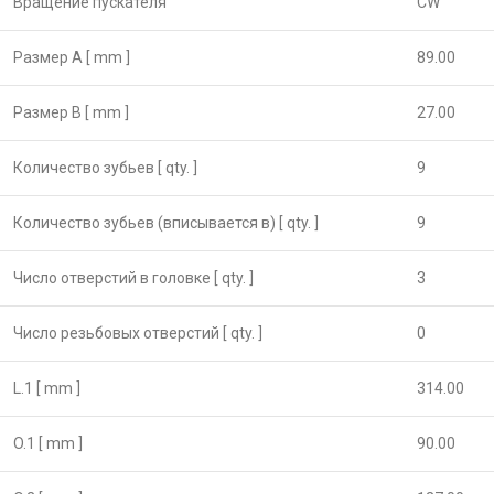
Вращение пускателя
CW
Размер А [ mm ]
89.00
Размер B [ mm ]
27.00
Количество зубьев [ qty. ]
9
Количество зубьев (вписывается в) [ qty. ]
9
Число отверстий в головке [ qty. ]
3
Число резьбовых отверстий [ qty. ]
0
L.1 [ mm ]
314.00
O.1 [ mm ]
90.00