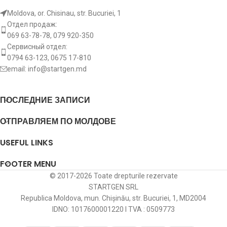
Вращение пускателя
CW
Количество зубьев
10
Moldova, or. Chisinau, str. Bucuriei, 1
01182931
DEUTZ
Отдел продаж:
01183716
DEUTZ
Вращение пускателя
ACW
069 63-78-78, 079 920-350
[:]
Сервисный отдел:
01183122
DEUTZ
03046537
KHD
0794 63-123, 0675 17-810
email:
info@startgen.md
[:]
01183239
KHD
05726191
BOMAG
ПОСЛЕДНИЕ ЗАПИСИ
01183681
KHD
063522310050
MAGNETI MARELLI
ОТПРАВЛЯЕМ ПО МОЛДОВЕ
01183716
DEUTZ
0986011270
BOSCH
USEFUL LINKS
03046537
KHD
0986021000
BOSCH
FOOTER MENU
© 2017-2026 Toate drepturile rezervate
05726191
BOMAG
10530
KUHNER
STARTGEN SRL
Republica Moldova, mun. Chișinău, str. Bucuriei, 1, MD2004
063522310050
MAGNETI MARELLI
11.130.075
ISKRA / LETRIKA
IDNO: 1017600001220 I TVA : 0509773
0986011270
BOSCH