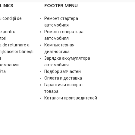
Размер B [ mm ]
21
LINKS
FOOTER MENU
Количество зубь
 condiții de
Ремонт стартера
Количество зубьев
9
Число отверсти
(вписывается в) [ szt ]
автомобиля
szt ]
e pentru
Ремонт генератора
ori
автомобиля
Число отверстий в головке [ szt
2
Число резьбов
 de returnare a
Компьютерная
]
szt ]
mijloacelor bănești
диагностика
ы
Зарядка аккумулятора
Число резьбовых отверстий [
2
Вращение пус
 компании
автомобиля
szt ]
йта
Подбор запчастей
Оплата и доставка
Вращение пускателя
CW
Гарантия и возврат
товара
Каталоги производителей
[:]