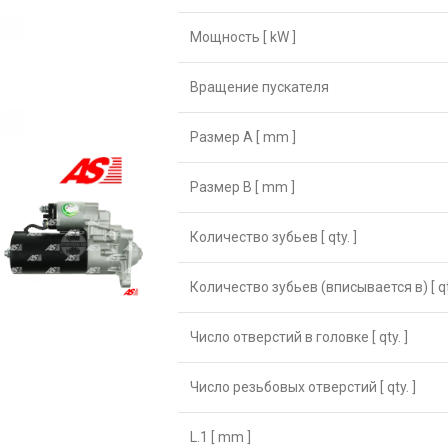
Мощность [ kW ]
Вращение пускателя
Размер А [ mm ]
Размер B [ mm ]
Количество зубьев [ qty. ]
Количество зубьев (вписывается в) [ qty
Число отверстий в головке [ qty. ]
Число резьбовых отверстий [ qty. ]
L.1 [ mm ]