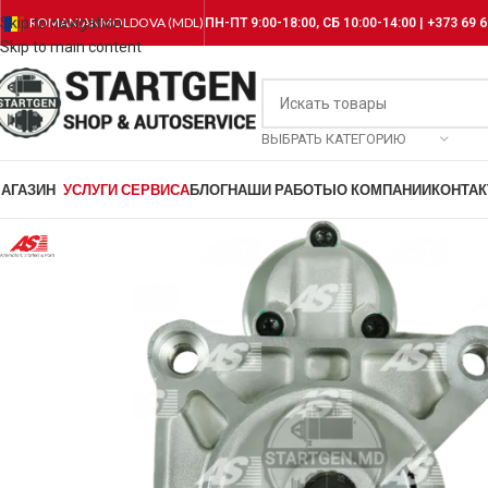
Skip to navigation
ROMANIAN
MOLDOVA (MDL)
ПН-ПТ 9:00-18:00, СБ 10:00-14:00 | +373 69 6
Skip to main content
ВЫБРАТЬ КАТЕГОРИЮ
АГАЗИН
УСЛУГИ СЕРВИСА
БЛОГ
НАШИ РАБОТЫ
О КОМПАНИИ
КОНТА