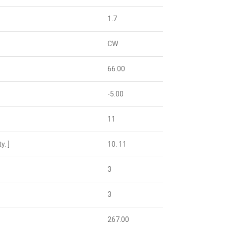
1.7
CW
66.00
-5.00
11
. ]
10. 11
3
3
267.00