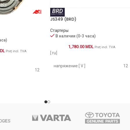
[A8A(XUD7TE)]
03.1988-12.1994
KUHNER
JS349 (BRD)
[AJZ(XUD7TE)]
02.1988-12.1994
KUHNER
Стартеры
[DW12MTED4]
02.2007-
В наличии (0-3 часа)
KUHNER
аса)
1,780.00
MDL
Preț incl. TVA
[161A(XUD7)]
07.1986-
DL
KUHNER
Preț incl. TVA
[:ru]
[D9B(XUD9A/U)]
07.1987-02.1994
KUHNER
напряжение [ V ]
12
12
[CRD93L]
01.1987-02.1994
KUHNER
Мощность [ kW ]
0.9
1.1
[RHJ(DW10BTED4)]
10.2006-
KUHNER
Размер А [ mm ]
77
64
[RHR(DW10BTED4)]
10.2006-
KUHNER
Размер B [ mm ]
17
24
OGIES
[4HT(DW12BTED4)]
04.2006-
KUHNER
Количество зубьев
8
в
(вписывается в) [ szt ]