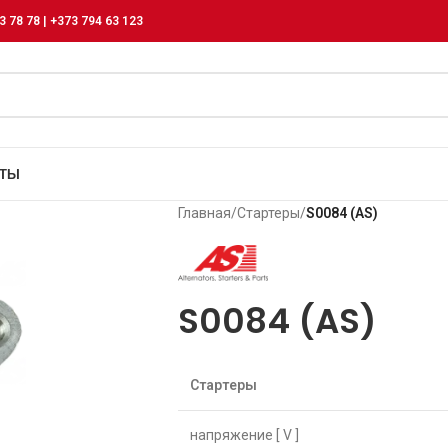
3 78 78 | +373 794 63 123
КТЫ
Главная
/
Стартеры
/
S0084 (AS)
S0084 (AS)
Стартеры
напряжение [ V ]