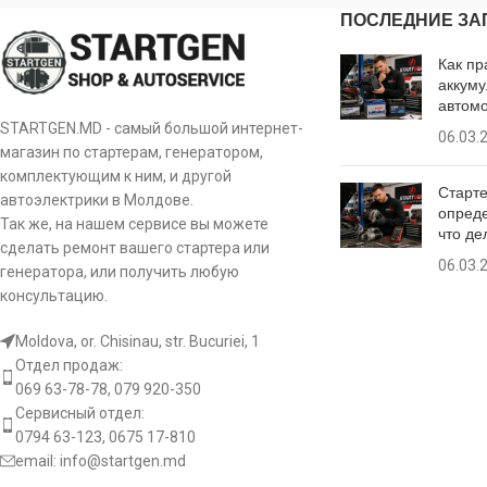
Размер B [ mm ]
24
(вписывается в) [ s
ПОСЛЕДНИЕ ЗА
CITROEN
C8 2.0 HDi
xxx
10594R
Количество зубьев
Как пр
9
Число отверстий в 
CITROEN
Evasion 1.9 TD
xxx
(вписывается в) [ szt ]
аккуму
10594V
автом
Число резьбовых 
STARTGEN.MD - самый большой интернет-
CITROEN
Evasion 1.9 TD
xxx
Число отверстий в головке [ szt ]
2
06.03.
11.130.642
szt ]
магазин по стартерам, генератором,
комплектующим к ним, и другой
CITROEN
Evasion 2.0 TD
xxx
Число резьбовых отверстий [
Старте
111070
1
Вращение пускат
автоэлектрики в Молдове.
szt ]
опреде
Так же, на нашем сервисе вы можете
что де
CITROEN
Jumper 1.9 Diesel
xxx
11153
сделать ремонт вашего стартера или
Вращение пускателя
CW
06.03.
генератора, или получить любую
[:]
CITROEN
Jumper 1.9 TD
xxx
консультацию.
17701N
[:]
Moldova, or. Chisinau, str. Bucuriei, 1
CITROEN
Jumper 1.9 TD
xxx
18967N
Отдел продаж:
069 63-78-78, 079 920-350
CITROEN
Jumper 1.9 TD 4×4
xxx
20401272OE
Сервисный отдел:
0794 63-123, 0675 17-810
CITROEN
Xantia 1.9 Diesel
xxx
email:
info@startgen.md
20437941BN