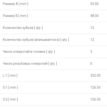
Размер А [ mm ]
92.00
Размер B [ mm ]
48.00
Количество зубьев [ qty. ]
12
Количество зубьев (вписывается в) [ qty. ]
12
Число отверстий в головке [ qty. ]
3
Число резьбовых отверстий [ qty. ]
0
L.1 [ mm ]
332.00
O.1 [ mm ]
126.50
O.2 [ mm ]
126.50