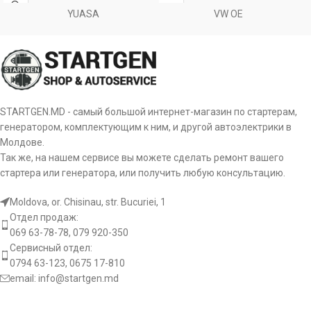
YUASA
VW OE
8093
CEVAM
Размер B [ mm ]
5.00
Размер А [ mm ]
77
8192965
VOLVO
Количество зубьев [
Размер B [ mm ]
17
9
szt ]
85000447
VOLVO
Количество зубьев
8
Количество зубьев
(вписывается в) [ szt ]
9
STARTGEN.MD - самый большой интернет-магазин по стартерам,
(вписывается в) [ szt ]
генератором, комплектующим к ним, и другой автоэлектрики в
860618
PRESTOLITE
Число отверстий в
Молдове.
2
Число отверстий в
головке [ szt ]
3
Так же, на нашем сервисе вы можете сделать ремонт вашего
головке [ szt ]
8EA738113-001
HELLA
стартера или генератора, или получить любую консультацию.
Число резьбовых
2
Число резьбовых
CGB-23898
AINDE
отверстий [ szt ]
1
Moldova, or. Chisinau, str. Bucuriei, 1
отверстий [ szt ]
Отдел продаж:
Вращение пускателя
CW
CS1285
HC PARTS
069 63-78-78, 079 920-350
Вращение пускателя
CW
Сервисный отдел:
0794 63-123, 0675 17-810
CST10656AS
CASCO
email:
info@startgen.md
[:]
[:]
CST10656GS
CASCO