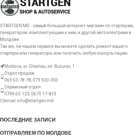
Размер B [ mm ]
24
Количество зубьев
8EA 738 167-001
HELLA
9
(вписывается в) [ szt ]
Количество зубьев
9
36100-22800
HYUNDAI / KIA
(вписывается в) [ szt ]
Число отверстий в
2
STARTGEN.MD - самый большой интернет-магазин по стартерам,
головке [ szt ]
генератором, комплектующим к ним, и другой автоэлектрики в
36100-22805
HYUNDAI / KIA
Число отверстий в
2
Молдове.
головке [ szt ]
Вращение пускателя
ACW
Так же, на нашем сервисе вы можете сделать ремонт вашего
36100-22810
HYUNDAI / KIA
стартера или генератора, или получить любую консультацию.
Число резьбовых
1
отверстий [ szt ]
[:]
36100-26800
HYUNDAI / KIA
Moldova, or. Chisinau, str. Bucuriei, 1
Отдел продаж:
Вращение пускателя
CW
069 63-78-78, 079 920-350
22.1311
LAUBER
Сервисный отдел:
0794 63-123, 0675 17-810
22.3188
LAUBER
[:]
email:
info@startgen.md
LRS00473
LUCAS
ПОСЛЕДНИЕ ЗАПИСИ
063280901010
MAGNETI MARELLI
ОТПРАВЛЯЕМ ПО МОЛДОВЕ