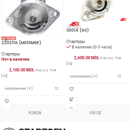
CST32113GS
CASCO
8232
CEVAM
S0014 (AS)
9504
CEVAM
Стартеры
220211A (MESSMER)
113136
DELCOСписок
В наличии (0-3 часа)
Стартеры
2,600.00
MDL
Preț incl. TVA
Нет в наличии
8000174
DELCOСписок
[:ru]
2,100.00
MDL
Preț incl. TVA
DRS2301N
DELCO
[:ru]
напряжение [ V ]
12
напряжение [ V ]
12
11467
EAI
Мощность [ kW ]
1.7
Мощность [ kW ]
1.1
Размер А [ mm ]
82.5
8022591
FRIESEN
YUASA
VW OE
Размер А [ mm ]
64
Размер B [ mm ]
42
JS1311
HC PARTS