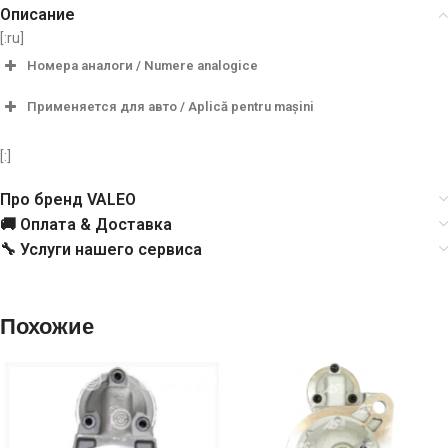
Описание
[:ru]
Номера аналоги / Numere analogice
Применяется для авто / Aplică pentru mașini
S1072, S3111, S3136
AS-PL
[:]
AES5115
AUTOELECTRO
Про бренд VALEO
0986022591
BOSCH
🚚 Оплата & Доставка
🔧 Услуги нашего сервиса
113659
CARGO
CST32101
CASCO
Похожие
CST32101GS
CASCO
CST32101OS
CASCO