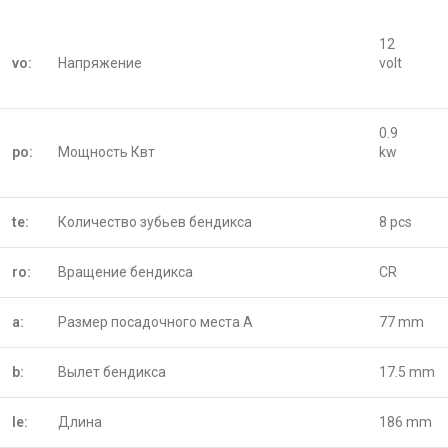
12
vo:
Напряжение
volt
0.9
po:
Мощность Квт
kw
te:
Количество зубьев бендикса
8 pcs
ro:
Вращение бендикса
CR
a:
Размер посадочного места A
77 mm
b:
Вылет бендикса
17.5 mm
le:
Длина
186 mm