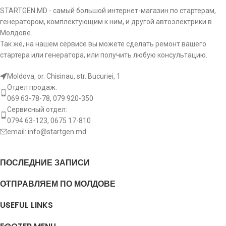
PEUGEOT
DT, Boxer 2.5 TD, Boxer 2.5 TD 4×4, Boxer 2.5
Высота
STARTGEN.MD - самый большой интернет-магазин по стартерам,
hb:
19 mm
щеток
TDi, Boxer 2.5 TDi 4×4, Boxer 2.8 HDi, Boxer 2.8
генератором, комплектующим к ним, и другой автоэлектрики в
HDi 4×4, Boxer 2.8 TD
Молдове.
Материал Щ/
Так же, на нашем сервисе вы можете сделать ремонт вашего
mt:
metall
у
110.. 110.35 2.8, 110.. 110.50 2.8, 110.. 110.55
стартера или генератора, или получить любую консультацию.
2.8, 110.. 110.60 2.8, 130.. 130 2.8, 130.. 130.3
RENAULT
2.8, 130.. 130.6 2.8, 140.. 140.35 2.8, 140..
Количество
TRUCKS
Moldova, or. Chisinau, str. Bucuriei, 1
bq:
4 pcs
140.55 2.8, 140.. 140.65 2.8, 150.. 150.35 2.8,
щеток
Отдел продаж:
150.. 150.55 2.8, 150.. 150.65 2.8, 90.35 2.8
069 63-78-78, 079 920-350
Длина
Сервисный отдел:
lb:
поводка
0794 63-123, 0675 17-810
email:
info@startgen.md
[:]
ПОСЛЕДНИЕ ЗАПИСИ
ОТПРАВЛЯЕМ ПО МОЛДОВЕ
USEFUL LINKS