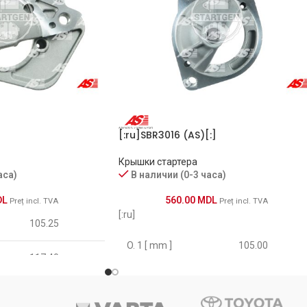
[:ru]SBR3016 (AS)[:]
Крышки стартера
аса)
В наличии (0-3 часа)
DL
560.00
MDL
Preț incl. TVA
Preț incl. TVA
[:ru]
105.25
O. 1 [ mm ]
105.00
117.40
H. [ mm ]
98.20