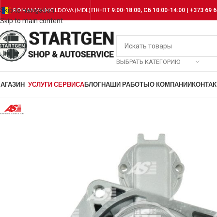
Skip to navigation
ROMANIAN
MOLDOVA (MDL)
ПН-ПТ 9:00-18:00, СБ 10:00-14:00 | +373 69 6
Skip to main content
ВЫБРАТЬ КАТЕГОРИЮ
АГАЗИН
УСЛУГИ СЕРВИСА
БЛОГ
НАШИ РАБОТЫ
О КОМПАНИИ
КОНТА