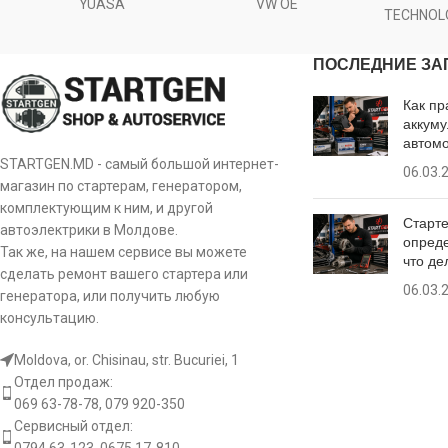
YUASA
VW OE
H. [ mm ]
43.50
TECHNOL
ПОСЛЕДНИЕ ЗА
[:]
Как пр
аккуму
автом
STARTGEN.MD - самый большой интернет-
06.03.
магазин по стартерам, генератором,
комплектующим к ним, и другой
Старте
автоэлектрики в Молдове.
опреде
Так же, на нашем сервисе вы можете
что де
сделать ремонт вашего стартера или
06.03.
генератора, или получить любую
консультацию.
Moldova, or. Chisinau, str. Bucuriei, 1
Отдел продаж:
069 63-78-78, 079 920-350
Сервисный отдел: