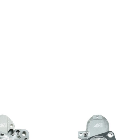
SBV1415
ashqai 2.0 DCi 4WD, X-Trail 2.0 DCi
594751
i
 Koleos 2.0 DCi 4×4, Laguna 2.0 DCi, Laguna 2.0 DCi GT, Master 2.3 DCi, Me