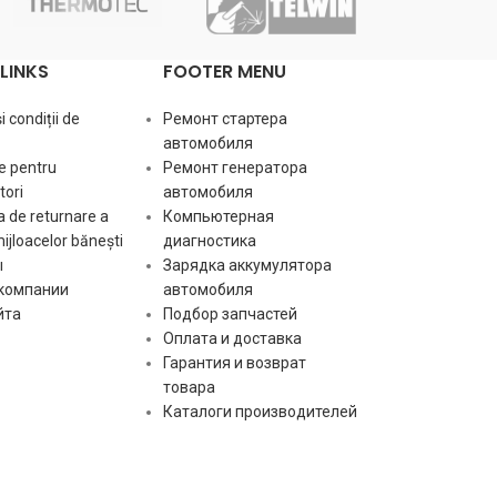
O. 3 [ mm ]
I.D. [ mm ]
LINKS
FOOTER MENU
 condiții de
Ремонт стартера
H. [ mm ]
автомобиля
e pentru
Ремонт генератора
ori
автомобиля
[:]
 de returnare a
Компьютерная
mijloacelor bănești
диагностика
ы
Зарядка аккумулятора
 компании
автомобиля
йта
Подбор запчастей
Оплата и доставка
Гарантия и возврат
товара
Каталоги производителей