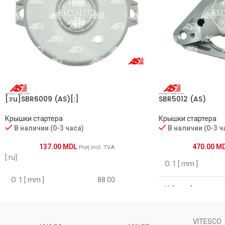
[:ru]SBR6009 (AS)[:]
SBR5012 (AS)
Крышки стартера
Крышки стартера
В наличии (0-3 часа)
В наличии (0-3 ч
137.00
MDL
470.00
M
Preț incl. TVA
[:ru]
O. 1 [ mm ]
O. 1 [ mm ]
88.00
H. [ mm ]
O. 2 [ mm ]
48.00
VITESCO