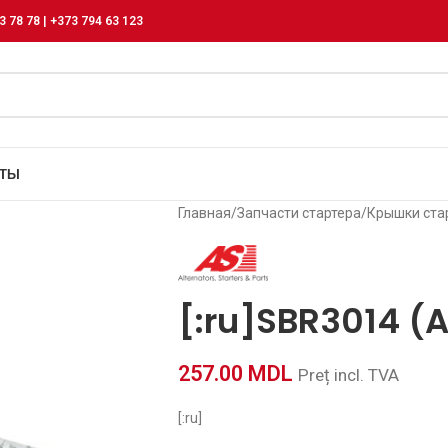
3 78 78 | +373 794 63 123
КТЫ
Главная
/
Запчасти стартера
/
Крышки ста
[:ru]SBR3014 (A
257.00
MDL
Preț incl. TVA
[:ru]