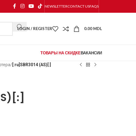
NEWSLETTER
CONTACT US
FAQS
LOGIN / REGISTER
0.00
MDL
ТОВАРЫ НА СКИДКЕ
ВАКАНСИИ
ртера
/
[:ru]SBR3014 (AS)[:]
S)[:]