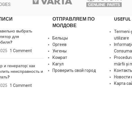
OGIES
[:]
ПИСИ
ОТПРАВЛЯЕМ ПО
USEFUL 
МОЛДОВЕ
авильно выбрать
Termeni și
лятор для
Бельцы
utilizare
обиля?
Оргеев
Informaţi
2025
1 Comment
Унгены
Consumat
Комрат
Procedura
Кагул
mărfii și 
р и генератор: как
Проверить свой город
Контакт
лить неисправность и
лать?
Новости
Карта са
2025
1 Comment