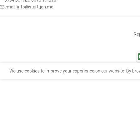
0794 63-123, 0675 17-810
email:
info@startgen.md
Rep
We use cookies to improve your experience on our website. By brow