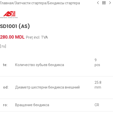
Главная
/
Запчасти стартера
/
Бендиксы стартера
SD1001 (AS)
280.00
MDL
Preț incl. TVA
[:ru]
9
te:
Количество зубьев бендикса
pcs
25.8
od:
Диаметр шестерни бендикса внешний
mm
ro:
Вращение бендикса
CR