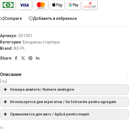
Compare
Добавить в избранное
Артикул:
SD1001
Категория:
Бендиксы стартера
Brand:
AS-PL
Share:
Описание
[:ru]
Номера аналоги / Numere analogice
130465
CARGO
Используется для агрегатов / Se foloseste pentru agregate
Применяется для авто / Aplică pentru mașini
CQ2010007
CQ
[:]