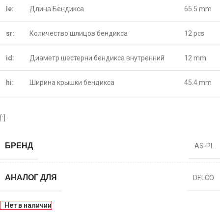
le:
Длина Бендикса
65.5 mm
sr:
Количество шлицов бендикса
12 pcs
id:
Диаметр шестерни бендикса внутренний
12 mm
hi:
Ширина крышки бендикса
45.4 mm
[:]
БРЕНД
AS-PL
АНАЛОГ ДЛЯ
DELCO
Нет в наличии