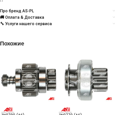
1203165
DELCO
Про бренд AS-PL
3471040
DELCO
🚚 Оплата & Доставка
🔧 Услуги нашего сервиса
3471490
DELCO
3471912
DELCO
Похожие
DR2000
DELCO
DR2003
DELCO
2904
GHIBAUDI
1015912
POWERMAX
81015912
POWERMAX
ZN0790 (AS)
ZN0770 (AS)