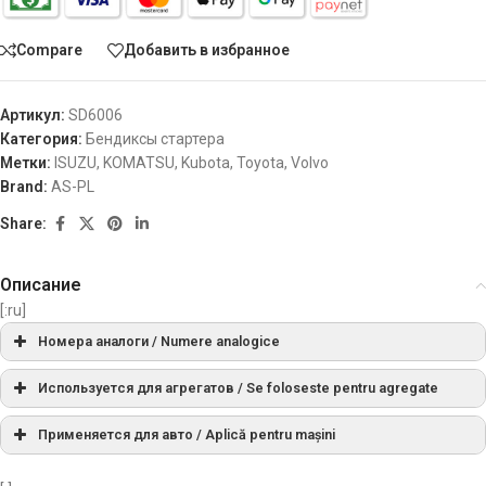
Compare
Добавить в избранное
Артикул:
SD6006
Категория:
Бендиксы стартера
Метки:
ISUZU
,
KOMATSU
,
Kubota
,
Toyota
,
Volvo
Brand:
AS-PL
Share:
Описание
[:ru]
Номера аналоги / Numere analogice
SD6006
AS-PLСписок
Используется для агрегатов / Se foloseste pentru agregate
СПРАВОЧНЫЙ НОМЕР
PRODUCER
Применяется для авто / Aplică pentru mașini
UD00718SD
AS-PL