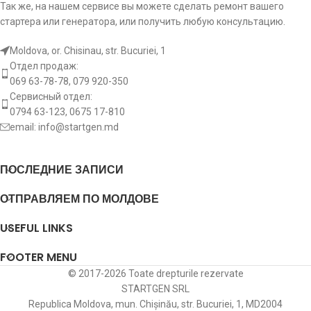
0280005553
DENSO
Так же, на нашем сервисе вы можете сделать ремонт вашего
028300-5530
DENSO
стартера или генератора, или получить любую консультацию.
L.1 [ mm ]
46.70
0280005560
DENSO
1683
GHIBAUDI
Moldova, or. Chisinau, str. Bucuriei, 1
L.2 [ mm ]
16.20
Отдел продаж:
0280005561
DENSO
5811240040
ISUZU
069 63-78-78, 079 920-350
Оборот
CW
Сервисный отдел:
0280005570
DENSO
0794 63-123, 0675 17-810
14182-63041
KUBOTA
email:
info@startgen.md
[:ro]
0280005571
DENSO
87-122
PAN PACIFIC
ПОСЛЕДНИЕ ЗАПИСИ
Бендиксы стартера
0280005580
DENSO
1013485
POWERMAX
ОТПРАВЛЯЕМ ПО МОЛДОВЕ
Количество зубьев [
11
0280005581
DENSO
qty. ]
SD-5072
UNIPOINT
USEFUL LINKS
0280005593
DENSO
Количество фрез [ qty.
54-82221
WAI / TRANSPO
6
FOOTER MENU
]
© 2017-2026 Toate drepturile rezervate
0280005620
DENSO
54-8241
WAI / TRANSPO
STARTGEN SRL
I.D.1 [ mm ]
12.00
Republica Moldova, mun. Chișinău, str. Bucuriei, 1, MD2004