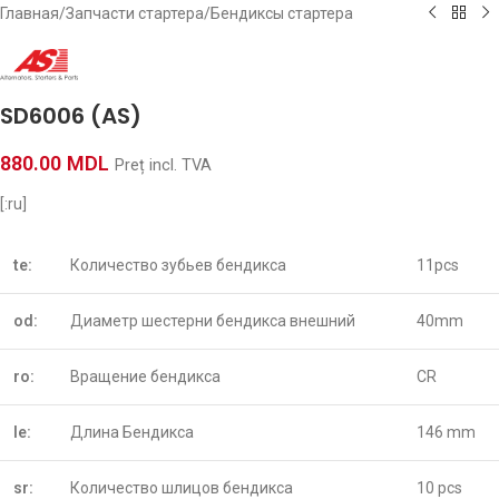
Главная
/
Запчасти стартера
/
Бендиксы стартера
SD6006 (AS)
880.00
MDL
Preț incl. TVA
[:ru]
te:
Количество зубьев бендикса
11pcs
od:
Диаметр шестерни бендикса внешний
40mm
ro:
Вращение бендикса
CR
le:
Длина Бендикса
146 mm
sr:
Количество шлицов бендикса
10 pcs