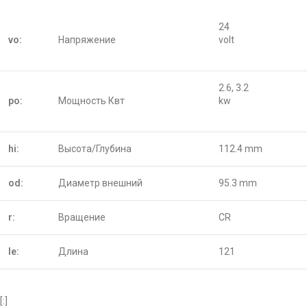
24
vo:
Напряжение
volt
2.6, 3.2
po:
Мощность Квт
kw
hi:
Высота/Глубина
112.4 mm
od:
Диаметр внешний
95.3 mm
r:
Вращение
CR
le:
Длина
121
[:]