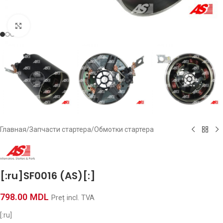
Click to enlarge
Главная
/
Запчасти стартера
/
Обмотки стартера
[:ru]SF0016 (AS)[:]
798.00
MDL
Preț incl. TVA
[:ru]