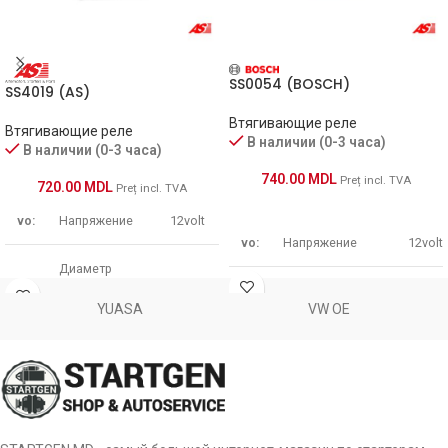
807 2.0, 807 2.2, 807 3.0 V6, Expert 2.0
Clio 1.5 DCi, Clio 1.5 Diesel, Grand Scenic 1.5 DCi,
SS0054 (BOSCH)
Kangoo 1.5 DCi, Kangoo 1.5 DCi Be Bop, Kangoo
SS4019 (AS)
RENAULT
1.5 DCi Express, Laguna 1.5 DCi, Megane 1.5 DCi,
Втягивающие реле
Modus 1.5 DCi, Scenic 1.5 DCi, Thalia 1.5 DCi,
Втягивающие реле
В наличии (0-3 часа)
Thalia 1.5 DCi RT, Twingo 1.5 DCi
В наличии (0-3 часа)
740.00
MDL
Preț incl. TVA
720.00
MDL
Preț incl. TVA
vo:
Напряжение
12volt
vo:
Напряжение
12volt
Диаметр
d:
втягивающего
54mm
Диаметр
реле
d:
втягивающего
52.4m
YUASA
VW OE
реле
Количество
tq:
3 pcs
терминалов
Количество
tq:
3 pcs
терминалов
Количество
o:
крепежных
3 pcs
Количество