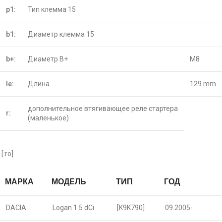
p1:
Тип клемма 15
b1:
Диаметр клемма 15
b+:
Диаметр B+
M8
le:
Длина
129 mm
дополнительное втягивающее реле стартера
r:
(маленькое)
[:ro]
МАРКА
МОДЕЛЬ
ТИП
ГОД
DACIA
Logan 1.5 dCi
[K9K790]
09.2005-