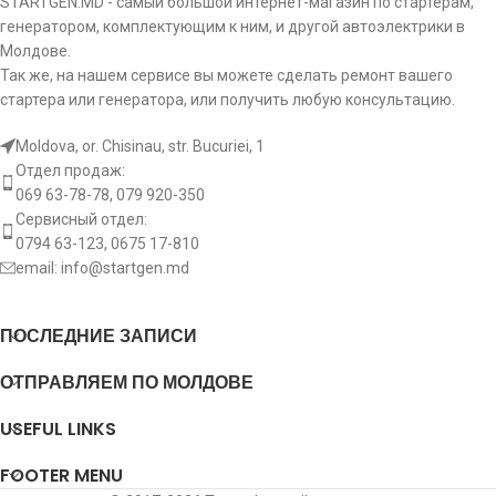
STARTGEN.MD - самый большой интернет-магазин по стартерам,
отверстий
o:
крепежных
3 pcs
генератором, комплектующим к ним, и другой автоэлектрики в
отверстий
Молдове.
p5:
Тип клемма 50
Bolt
Так же, на нашем сервисе вы можете сделать ремонт вашего
p5:
Тип клемма 50
Termin
стартера или генератора, или получить любую консультацию.
Диаметр
b5:
M6
клемма 50
Диаметр
b5:
4.7
Moldova, or. Chisinau, str. Bucuriei, 1
клемма 50
Отдел продаж:
Диаметр
b3:
M8
069 63-78-78, 079 920-350
клемма 30
Диаметр
b3:
M8
Сервисный отдел:
клемма 30
0794 63-123, 0675 17-810
p1:
Тип клемма 15
email:
info@startgen.md
p1:
Тип клемма 15
Диаметр
b1:
клемма 15
Диаметр
ПОСЛЕДНИЕ ЗАПИСИ
b1:
клемма 15
b+:
Диаметр B+
M8
ОТПРАВЛЯЕМ ПО МОЛДОВЕ
b+:
Диаметр B+
M8
USEFUL LINKS
le:
Длина
127 mm
le:
Длина
149.9
FOOTER MENU