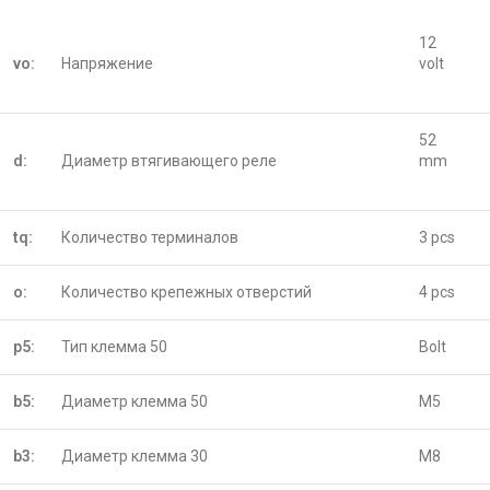
12
vo:
Напряжение
volt
52
d:
Диаметр втягивающего реле
mm
tq:
Количество терминалов
3 pcs
o:
Количество крепежных отверстий
4 pcs
p5:
Тип клемма 50
Bolt
b5:
Диаметр клемма 50
M5
b3:
Диаметр клемма 30
M8