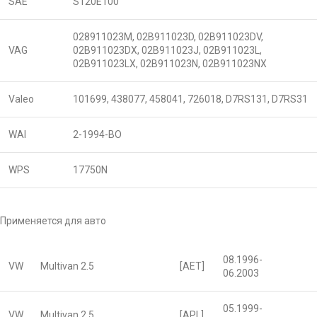
SAE
S120E100
028911023M, 02B911023D, 02B911023DV,
VAG
02B911023DX, 02B911023J, 02B911023L,
02B911023LX, 02B911023N, 02B911023NX
Valeo
101699, 438077, 458041, 726018, D7RS131, D7RS31
WAI
2-1994-BO
WPS
17750N
Применяется для авто
08.1996-
VW
Multivan 2.5
[AET]
06.2003
05.1999-
VW
Multivan 2.5
[APL]