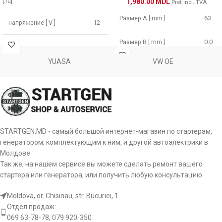
[:ru]
1,980.00
MDL
Preț incl. TVA
Размер А [ mm ]
63
напряжение [ V ]
12
Размер B [ mm ]
0.0
Мощность [ kW ]
1.1
YUASA
VW OE
Мощность [ kW ]
1.4
Размер А [ mm ]
64
напряжение [ V ]
12
Размер B [ mm ]
24
Число отверстий в
3
Количество зубьев
головке
9
(вписывается в) [ szt ]
STARTGEN.MD - самый большой интернет-магазин по стартерам,
генератором, комплектующим к ним, и другой автоэлектрики в
Число резьбовых
3
Число отверстий в
Молдове.
отверстий
2
головке [ szt ]
Так же, на нашем сервисе вы можете сделать ремонт вашего
стартера или генератора, или получить любую консультацию.
Количество зубьев
12
Число резьбовых
1
отверстий [ szt ]
Moldova, or. Chisinau, str. Bucuriei, 1
Количество зубьев
12.
Отдел продаж:
(вписывается в)
13
Вращение пускателя
CW
069 63-78-78, 079 920-350