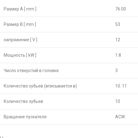
Размер А [ mm ]
76.00
Размер B [ mm ]
53
напряжение [ V ]
12
Мощность [ kW ]
1.8
Число отверстий в головке
3
Количество зубьев (вписывается в)
10. 11
Количество зубьев
10
Вращение пускателя
ACW