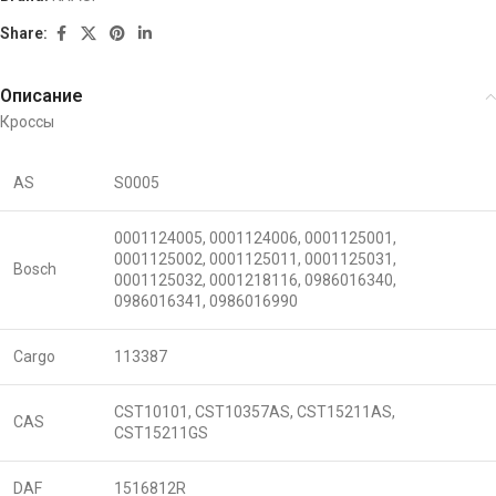
Share:
Описание
Кроссы
AS
S0005
0001124005, 0001124006, 0001125001,
0001125002, 0001125011, 0001125031,
Bosch
0001125032, 0001218116, 0986016340,
0986016341, 0986016990
Cargo
113387
CST10101, CST10357AS, CST15211AS,
CAS
CST15211GS
DAF
1516812R