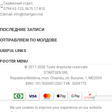
Сервисный отдел:
Вращение пускателя
CW
0794 63-123, 0675 17-810
[:]
email:
info@startgen.md
ПОСЛЕДНИЕ ЗАПИСИ
ОТПРАВЛЯЕМ ПО МОЛДОВЕ
USEFUL LINKS
FOOTER MENU
© 2017-2026 Toate drepturile rezervate
STARTGEN SRL
Republica Moldova, mun. Chișinău, str. Bucuriei, 1, MD2004
IDNO: 1017600001220 I TVA : 0509773
We use cookies to improve your experience on our website.
агазин
Избранное
Корзина
Мой профиль