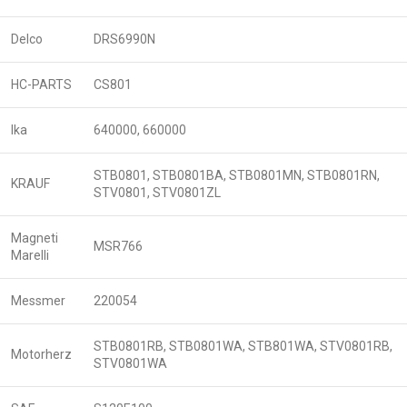
Delco
DRS6990N
HC-PARTS
CS801
Ika
640000, 660000
STB0801, STB0801BA, STB0801MN, STB0801RN,
KRAUF
STV0801, STV0801ZL
Magneti
MSR766
Marelli
Messmer
220054
STB0801RB, STB0801WA, STB801WA, STV0801RB,
Motorherz
STV0801WA